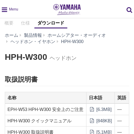
global
概要
仕様
ダウンロード
navigation
ホーム
製品情報
ホームシアター・オーディオ
ダ
ヘッドホン・イヤホン
HPH-W300
ウ
ン
HPH-W300
ヘッドホン
ロ
ー
ド
取扱説明書
名称
日本語
英語
EPH-W53 HPH-W300 安全上のご注意
[6.3MB]
—
HPH-W300 クイックマニュアル
[848KB]
—
HPH-W300 取扱説明書
[5.1MB]
—