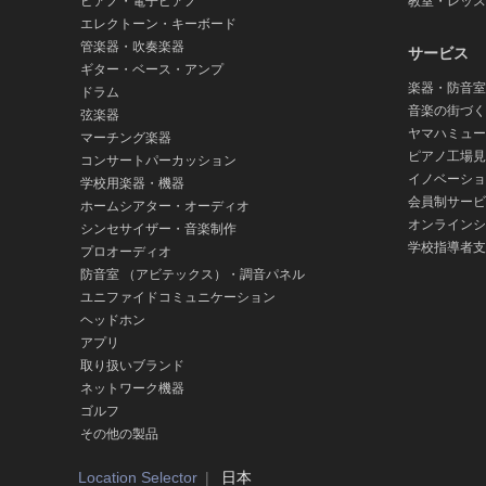
ピアノ・電子ピアノ
教室・レッス
エレクトーン・キーボード
管楽器・吹奏楽器
サービス
ギター・ベース・アンプ
楽器・防音室
ドラム
音楽の街づく
弦楽器
ヤマハミュー
マーチング楽器
ピアノ工場見
コンサートパーカッション
イノベーショ
学校用楽器・機器
会員制サービ
ホームシアター・オーディオ
オンラインシ
シンセサイザー・音楽制作
学校指導者支
プロオーディオ
防音室 （アビテックス）・調音パネル
ユニファイドコミュニケーション
ヘッドホン
アプリ
取り扱いブランド
ネットワーク機器
ゴルフ
その他の製品
Location Selector
日本