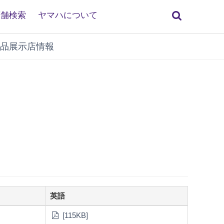
検
店舗検索
ヤマハについて
索
品展示店情報
英語
[115KB]