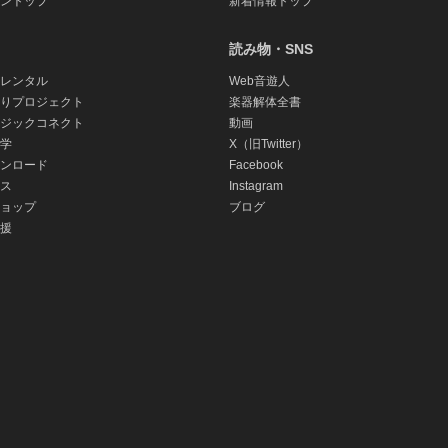
ントップ
新着情報トップ
読み物・SNS
レンタル
Web音遊人
りプロジェクト
楽器解体全書
ジックコネクト
動画
学
X（旧Twitter）
ンロード
Facebook
ス
Instagram
ョップ
ブログ
援