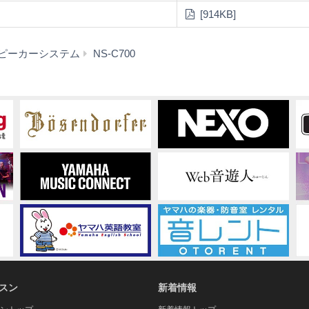
[914KB]
ダ
ピーカーシステム
NS-C700
ウ
ン
ロ
ー
ド
スン
新着情報