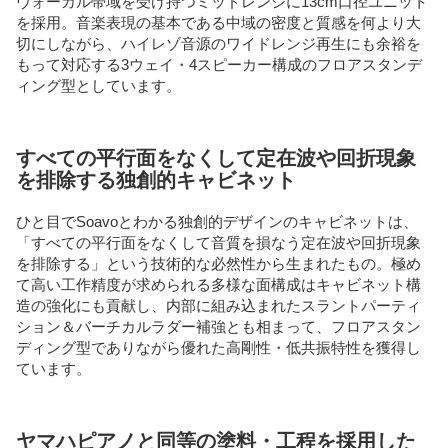
ヴォーカル帯域を受け持つミッドレンジに13cm口径ユニット
を採用。音楽表現の基本である中域の密度と質感を何より大
切にしながら、ハイレゾ音源のワイドレンジ再生にも余裕を
もって対応する3ウェイ・4スピーカー構成のフロアスタンデ
ィング型としています。
すべての平行面をなくして定在波や回折現象
を排除する独創的キャビネット
ひと目でSoavoとわかる独創的デザインのキャビネットは、
「すべての平行面をなくして音質を損なう定在波や回折現象
を排除する」という技術的な必然性から生まれたもの。極め
て高い工作精度が求められる多様な面構成はキャビネット構
造の強化にも貢献し、内部に組み込まれたスラントパーティ
ション＆バーチカルラダー補強とも相まって、フロアスタン
ディング型でありながら優れた高剛性・低共振特性を獲得し
ています。
ヤマハピアノと同等の塗料・工程を採用した