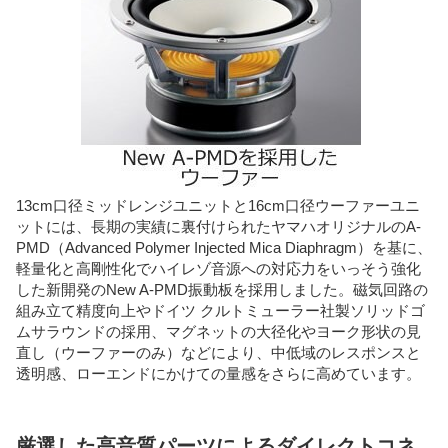
13cm口径ミッドレンジユニットと16cm口径ウーファーユニ
ットには、長期の実績に裏付けられたヤマハオリジナルのA-
PMD（Advanced Polymer Injected Mica Diaphragm）を基に、
軽量化と高剛性化でハイレゾ音源への対応力をいっそう強化
した新開発のNew A-PMD振動板を採用しました。磁気回路の
組み立て精度向上やドイツ クルトミューラー社製ソリッドゴ
ムサラウンドの採用、マグネットの大径化やヨーク形状の見
直し（ウーファーのみ）などにより、中低域のレスポンスと
透明感、ローエンドにかけての量感をさらに高めています。
厳選した高音質パーツによるダイレクトコネ