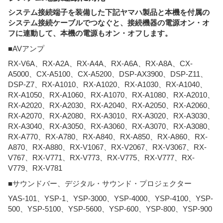
システム接続端子を装備した下記ヤマハ製品と本機を付属の
システム接続ケーブルでつなぐと、接続機器の電源オン・オ
フに連動して、本機の電源もオン・オフします。
■AVアンプ
RX-V6A、RX-A2A、RX-A4A、RX-A6A、RX-A8A、CX-
A5000、CX-A5100、CX-A5200、DSP-AX3900、DSP-Z11、
DSP-Z7、RX-A1010、RX-A1020、RX-A1030、RX-A1040、
RX-A1050、RX-A1060、RX-A1070、RX-A1080、RX-A2010、
RX-A2020、RX-A2030、RX-A2040、RX-A2050、RX-A2060、
RX-A2070、RX-A2080、RX-A3010、RX-A3020、RX-A3030、
RX-A3040、RX-A3050、RX-A3060、RX-A3070、RX-A3080、
RX-A770、RX-A780、RX-A840、RX-A850、RX-A860、RX-
A870、RX-A880、RX-V1067、RX-V2067、RX-V3067、RX-
V767、RX-V771、RX-V773、RX-V775、RX-V777、RX-
V779、RX-V781
■サウンドバー、デジタル・サウンド・プロジェクター
YAS-101、YSP-1、YSP-3000、YSP-4000、YSP-4100、YSP-
500、YSP-5100、YSP-5600、YSP-600、YSP-800、YSP-900