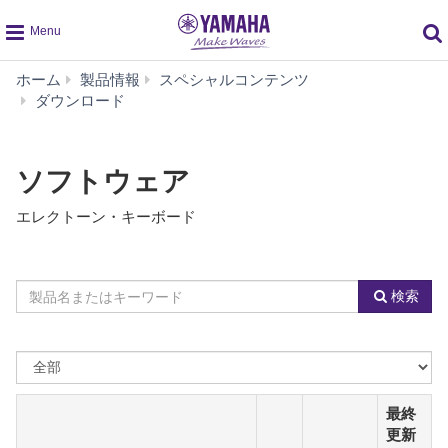
global
ホーム
製品情報
スペシャルコンテンツ
navigation
ソ
ダウンロード
フ
ト
ウ
ソフトウェア
ェ
ア
エレクトーン・キーボード
By
Model
検索
Product
Name
Category
or
Keyword
OS
を
選
最終
ぶ
更新