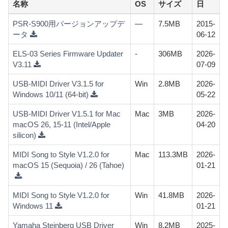
名称
OS
サイズ
日
PSR-S900用バージョンアップデ
—
7.5MB
2015-
ータ
06-12
ELS-03 Series Firmware Updater
-
306MB
2026-
V3.11
07-09
USB-MIDI Driver V3.1.5 for
Win
2.8MB
2026-
Windows 10/11 (64-bit)
05-22
USB-MIDI Driver V1.5.1 for Mac
Mac
3MB
2026-
macOS 26, 15-11 (Intel/Apple
04-20
silicon)
MIDI Song to Style V1.2.0 for
Mac
113.3MB
2026-
macOS 15 (Sequoia) / 26 (Tahoe)
01-21
MIDI Song to Style V1.2.0 for
Win
41.8MB
2026-
Windows 11
01-21
Yamaha Steinberg USB Driver
Win
8.2MB
2025-