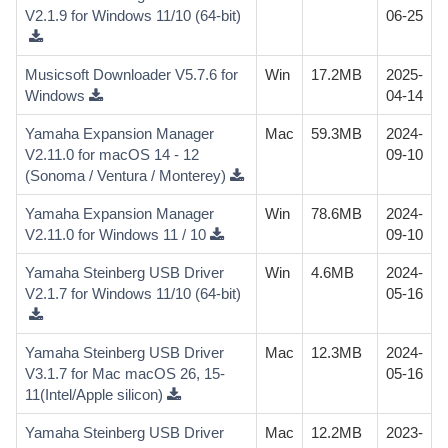
V2.1.9 for Windows 11/10 (64-bit)
06-25
Musicsoft Downloader V5.7.6 for
Win
17.2MB
2025-
Windows
04-14
Yamaha Expansion Manager
Mac
59.3MB
2024-
V2.11.0 for macOS 14 - 12
09-10
(Sonoma / Ventura / Monterey)
Yamaha Expansion Manager
Win
78.6MB
2024-
V2.11.0 for Windows 11 / 10
09-10
Yamaha Steinberg USB Driver
Win
4.6MB
2024-
V2.1.7 for Windows 11/10 (64-bit)
05-16
Yamaha Steinberg USB Driver
Mac
12.3MB
2024-
V3.1.7 for Mac macOS 26, 15-
05-16
11(Intel/Apple silicon)
Yamaha Steinberg USB Driver
Mac
12.2MB
2023-