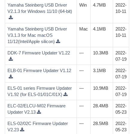
Yamaha Steinberg USB Driver
Win
4.7MB
2022-
V2.1.3 for Windows 11/10 (64-bit)
10-11
Yamaha Steinberg USB Driver
Mac
4.1MB
2022-
V3.1.3 for Mac macOS
10-11
11/12(Intel/Apple silicon)
DDK-7 Firmware Updater V1.22
—
10.3MB
2022-
07-19
ELB-01 Firmware Updater V1.12
—
3.1MB
2022-
07-19
ELS-01 series Firmware Updater
—
10.9MB
2022-
V1.92 (for ELS-01/01C/01X)
07-19
ELC-02/ELCU-M02 Firmware
—
28.4MB
2022-
Updater V2.13
05-23
ELS-02/02C Firmware Updater
—
28.5MB
2022-
V2.23
05-23