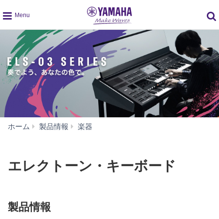
global
navigation
エ
ホーム
製品情報
楽器
レ
ク
ト
エレクトーン・キーボード
ー
ン・
キ
ー
製品情報
ボ
ー