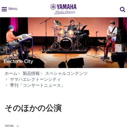
global
navigation
ホーム
製品情報
スペシャルコンテンツ
ヤマハエレクトーンシティ
そ
季刊「コンサートニュース」
の
ほ
か
そのほかの公演
の
公
演
2026