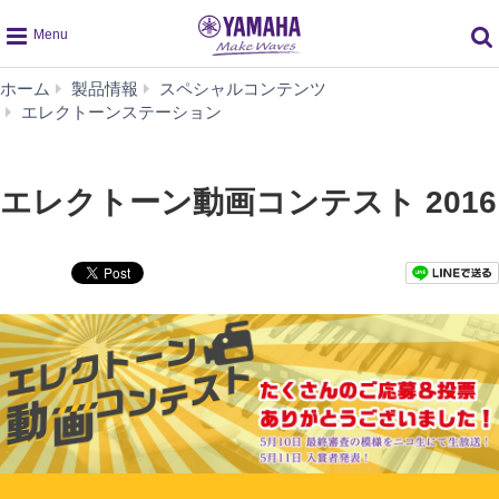
global
ホーム
製品情報
スペシャルコンテンツ
navigation
エ
エレクトーンステーション
レ
ク
ト
エレクトーン動画コンテスト 2016
ー
ン
動
画
コ
ン
テ
ス
ト
2016