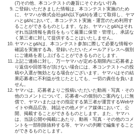
(7)その他、本コンテストの趣旨にそぐわない行為
ご登録いただきました情報は、本コンテスト実施のため
に、ヤマハが株式会社g&h(以下g&h)を通じて取得し、ヤマ
ハとg&hにおいて、本コンテスト実施・運営のため利用す
ることができるものとします。なお、ヤマハとg&hはそれ
ぞれ当該情報を責任をもって厳重に保管・管理し、承諾な
く第三者に対して提供することはいたしません。
ヤマハとg&hは、本コンテスト参加に際して必要な情報や
確認を実施する為、登録いただいたメールアドレスへ個別
にご連絡を差し上げることができるものとします。
上記ご連絡に対し、万一ヤマハが定める期限内に応募者よ
り返信や回答等が頂けない場合には、本コンテストへの投
稿や入選が無効となる場合がございます。ヤマハはその結
果応募者に不利益が生じたとしても、一切の責任を負いま
せん。
ヤマハは、応募者よりご投稿いただいた動画・写真・その
他のコメントについて、応募者への個別のご案内なしに無
償で、ヤマハまたはその指定する第三者が運営するWebサ
イトや商品広告、雑誌その他メディア媒体において、公
開、掲載することができるものとします。また、ヤマハ
は、当該公開や掲載にあたり、動画・写真・その他のコメ
ントを一部削除抜粋する等、ヤマハの判断で編集すること
ができるものとします。