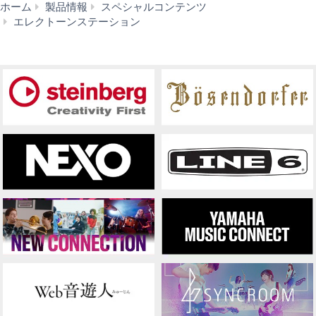
ホーム
製品情報
スペシャルコンテンツ
エ
エレクトーンステーション
レ
ク
ト
ー
ン
動
画
コ
ン
テ
ス
ト
2016