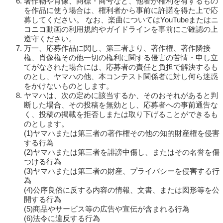
著作物や肖像、商標・商号など、他者が権利を有するもの
を作品に使う場合は、権利者から事前に許諾を得た上で応
募してください。 なお、楽曲についてはYouTubeまたはニ
コニコ動画の利用規約やガイドラインを事前にご確認の上
遵守ください。
万一、応募作品に関し、第三者より、著作権、著作隣接
権、肖像権その他一切の権利に関する侵害の苦情・申し立
てがなされた場合には、応募者の責任と負担で解決するも
のとし、ヤマハの他、本コンテスト関係者に対し何ら迷惑
をかけないものとします。
ヤマハは、次の定めに該当するか、そのおそれがあると判
断した場合、その投稿を無効とし、応募者への事前通告な
く、投稿の掲載を拒否しまたは取り下げることができるも
のとします。
(1)ヤマハまたは第三者の著作権その他の知的財産権を侵害
する行為
(2)ヤマハまたは第三者を誹謗中傷し、またはその名誉を傷
つける行為
(3)ヤマハまたは第三者の財産、プライバシーを侵害する行
為
(4)公序良俗に反する内容の情報、文書、または図形等を公
開する行為
(5)商品やサービス等の広告や宣伝が含まれる行為
(6)法令に違反する行為