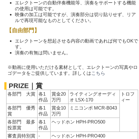
エレクトーンの自動伴奏機能等、演奏をサポートする機能
の使用は可能です。
映像の加工は可能ですが、演奏部分は切り貼りせず、リア
ルで再現可能なものとしてください。
【自由部門】
エレクトーンを想起させる内容の動画であれば何でもOKで
す。
演奏の有無は問いません。
※動画に使用いただける素材として、エレクトーンの写真やロ
ゴデータをご提供しています。詳しくは
こちら
PRIZE｜賞
各部門 大賞
各1
賞金20
ライティングオーディ
トロフ
作品
万円
オ LSX-170
ィー
各部門 優秀
各1
賞金10
ミニコンポ MCR-B043
賞
作品
万円
各部門 最多
各1
ヘッドホン HPH-PRO500
投票賞
作品
審査員特別賞
-
ヘッドホン HPH-PRO400