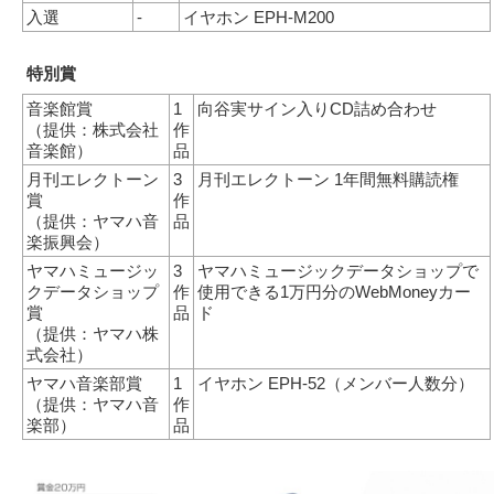
入選
-
イヤホン EPH-M200
特別賞
音楽館賞
1
向谷実サイン入りCD詰め合わせ
（提供：株式会社
作
音楽館）
品
月刊エレクトーン
3
月刊エレクトーン 1年間無料購読権
賞
作
（提供：ヤマハ音
品
楽振興会）
ヤマハミュージッ
3
ヤマハミュージックデータショップで
クデータショップ
作
使用できる1万円分のWebMoneyカー
賞
品
ド
（提供：ヤマハ株
式会社）
ヤマハ音楽部賞
1
イヤホン EPH-52（メンバー人数分）
（提供：ヤマハ音
作
楽部）
品