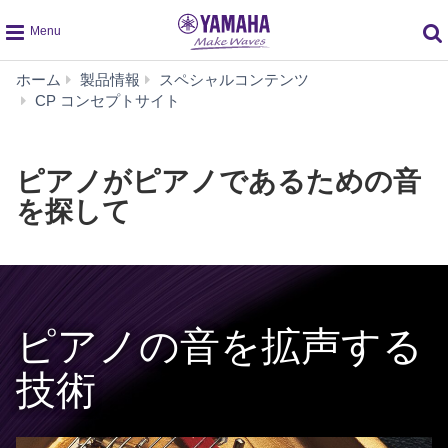
global
ホーム
製品情報
スペシャルコンテンツ
navigation
ピ
CP コンセプトサイト
ア
ノ
が
ピアノがピアノであるための音
ピ
を探して
ア
ノ
で
あ
る
た
め
ピアノの音を拡声する
の
音
技術
を
探
し