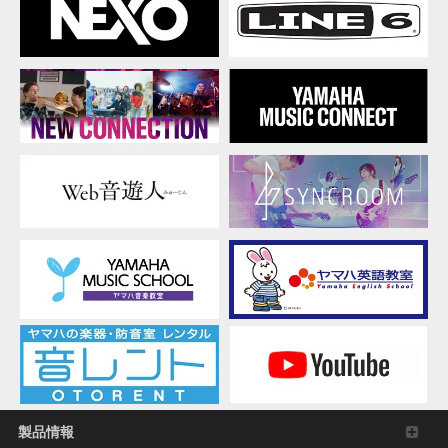
る
た
め
の
音
を
探
し
て
製品情報