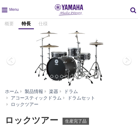
global
概要
特長
仕様
navigation
ホーム
製品情報
楽器
ドラム
アコースティックドラム
ドラムセット
特
ロックツアー
長
ロックツアー
生産完了品