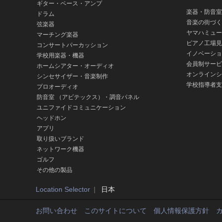
ギター・ベース・アンプ
楽器・防音室
ドラム
音楽の街づく
弦楽器
ヤマハミュー
マーチング楽器
ピアノ工場見
コンサートパーカッション
イノベーショ
学校用楽器・機器
会員制サービ
ホームシアター・オーディオ
オンラインシ
シンセサイザー・音楽制作
学校指導者支
プロオーディオ
防音室 （アビテックス）・調音パネル
ユニファイドコミュニケーション
ヘッドホン
アプリ
取り扱いブランド
ネットワーク機器
ゴルフ
その他の製品
Location Selector
日本
お問い合わせ
このサイトについて
個人情報保護方針