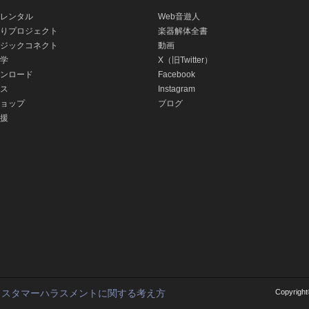
レンタル
Web音遊人
りプロジェクト
楽器解体全書
ジックコネクト
動画
学
X（旧Twitter）
ンロード
Facebook
ス
Instagram
ョップ
ブログ
援
カスタマーハラスメントに関する考え方
Copyright