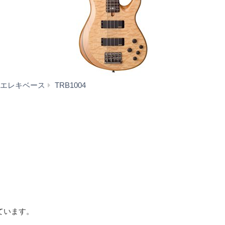
特
エレキベース
TRB1004
長
ています。