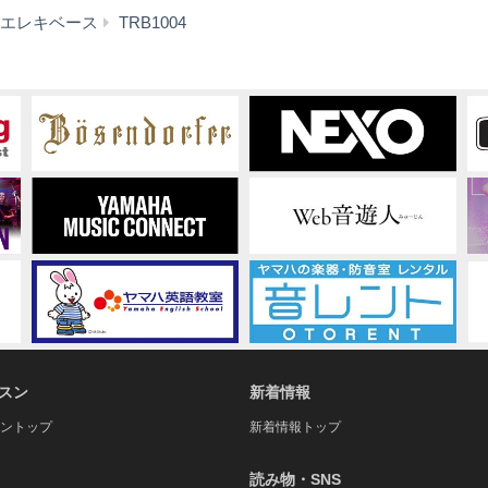
特
エレキベース
TRB1004
長
スン
新着情報
ントップ
新着情報トップ
読み物・SNS