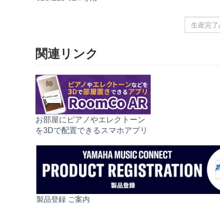
生
産
完
関連リンク
了
品
名
を
入
力
お部屋にピアノやエレクトーン
を3Dで配置できるスマホアプリ
製品登録 ご案内