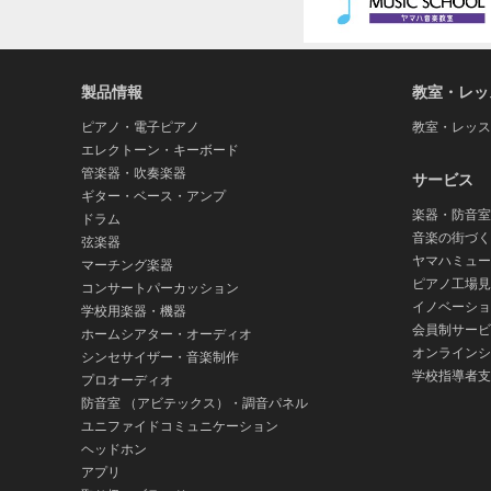
製品情報
教室・レッ
ピアノ・電子ピアノ
教室・レッス
エレクトーン・キーボード
管楽器・吹奏楽器
サービス
ギター・ベース・アンプ
楽器・防音室
ドラム
音楽の街づく
弦楽器
ヤマハミュー
マーチング楽器
ピアノ工場見
コンサートパーカッション
イノベーショ
学校用楽器・機器
会員制サービ
ホームシアター・オーディオ
オンラインシ
シンセサイザー・音楽制作
学校指導者支
プロオーディオ
防音室 （アビテックス）・調音パネル
ユニファイドコミュニケーション
ヘッドホン
アプリ