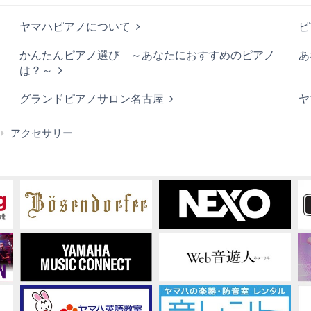
ヤマハピアノについて
ピ
かんたんピアノ選び ～あなたにおすすめのピアノ
あ
は？～
グランドピアノサロン名古屋
ヤ
エ
アクセサリー
レ
ク
ト
ー
ン
用
周
辺
製
品