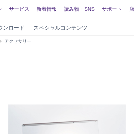
ン
サービス
新着情報
読み物・SNS
サポート
ウンロード
スペシャルコンテンツ
エ
アクセサリー
レ
ク
ト
ー
ン
用
周
辺
製
品