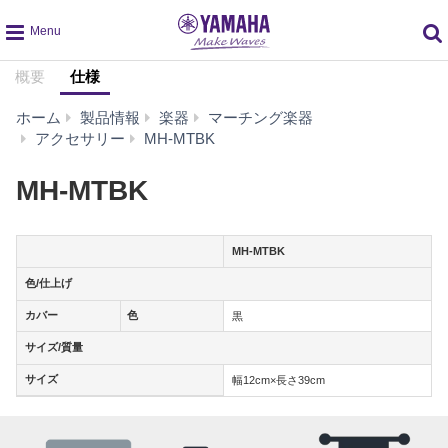
global
概要
仕様
navigation
ホーム
製品情報
楽器
マーチング楽器
仕
アクセサリー
MH-MTBK
様
MH-MTBK
MH-MTBK
色/仕上げ
色/仕上げ
カバー
色
カバー
色
黒
サイズ/質量
サイズ/質量
サイズ
サイズ
幅12cm×長さ39cm