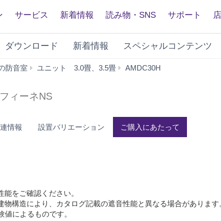
ン
サービス
新着情報
読み物・SNS
サポート
ダウンロード
新着情報
スペシャルコンテンツ
ご
の防音室
ユニット 3.0畳、3.5畳
AMDC30H
購
入
フィーネNS
に
あ
た
関連情報
設置バリエーション
ご購入にあたって
っ
て
性能をご確認ください。
建物構造により、カタログ記載の遮音性能と異なる場合があります
験値によるものです。