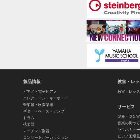
製品情報
教室・レッ
ピアノ・電子ピアノ
教室・レッス
エレクトーン・キーボード
管楽器・吹奏楽器
サービス
ギター・ベース・アンプ
楽器・防音室
ドラム
音楽の街づく
弦楽器
ヤマハミュー
マーチング楽器
ピアノ工場見
コンサートパーカッション