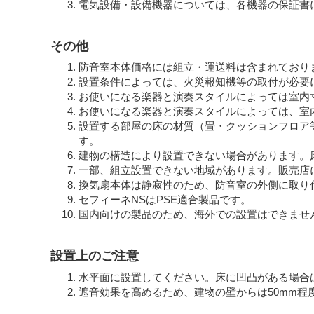
電気設備・設備機器については、各機器の保証書
その他
防音室本体価格には組立・運送料は含まれており
設置条件によっては、火災報知機等の取付が必要
お使いになる楽器と演奏スタイルによっては室内
お使いになる楽器と演奏スタイルによっては、室
設置する部屋の床の材質（畳・クッションフロア
す。
建物の構造により設置できない場合があります。
一部、組立設置できない地域があります。販売店
換気扇本体は静寂性のため、防音室の外側に取り
セフィーネNSはPSE適合製品です。
国内向けの製品のため、海外での設置はできませ
設置上のご注意
水平面に設置してください。床に凹凸がある場合
遮音効果を高めるため、建物の壁からは50mm程