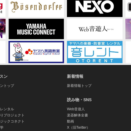
あ
た
っ
て
スン
新着情報
ントップ
新着情報トップ
読み物・SNS
レンタル
Web音遊人
りプロジェクト
楽器解体全書
ジックコネクト
動画
学
X（旧Twitter）