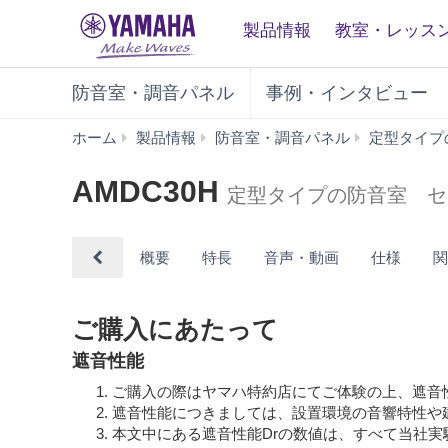
製品情報
教室・レッス
防音室・調音パネル
事例・インタビュー
ホーム
製品情報
防音室・調音パネル
定型タイプ
AMDC30H
定型タイプの防音室 セ
概要
特長
音声・動画
仕様
ご購入にあたって
遮音性能
ご購入の際はヤマハ特約店にてご体験の上、遮音
遮音性能につきましては、設置環境の音響特性や
本文中にある遮音性能Drの数値は、すべて当社実