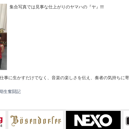
集合写真では見事な仕上がりのヤマハの『ヤ』!!!
仕事に生かすだけでなく、音楽の楽しさを伝え、奏者の気持ちに
21
1期生奮闘記
期
生
奮
闘
記
～