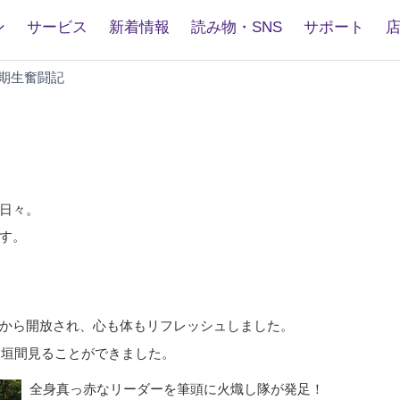
ン
サービス
新着情報
読み物・SNS
サポート
21
1期生奮闘記
期
生
奮
闘
記
～
6
日々。
月
す。
～
！
から開放され、心も体もリフレッシュしました。
を垣間見ることができました。
全身真っ赤なリーダーを筆頭に火熾し隊が発足！