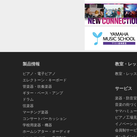
製品情報
教室・レッ
ピアノ・電子ピアノ
教室・レッス
エレクトーン・キーボード
管楽器・吹奏楽器
サービス
ギター・ベース・アンプ
楽器・防音室
ドラム
音楽の街づく
弦楽器
ヤマハミュー
マーチング楽器
ピアノ工場見
コンサートパーカッション
イノベーショ
学校用楽器・機器
会員制サービ
ホームシアター・オーディオ
オンラインシ