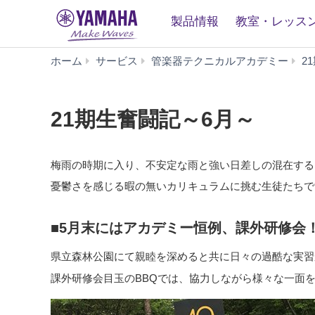
製品情報
教室・レッス
ホーム
サービス
管楽器テクニカルアカデミー
2
21期生奮闘記～6月～
梅雨の時期に入り、不安定な雨と強い日差しの混在する
憂鬱さを感じる暇の無いカリキュラムに挑む生徒たちで
■5月末にはアカデミー恒例、課外研修会
県立森林公園にて親睦を深めると共に日々の過酷な実習
課外研修会目玉のBBQでは、協力しながら様々な一面