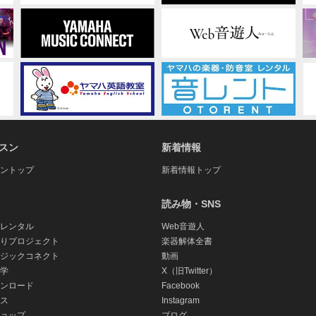
6
月
～
スン
新着情報
ントップ
新着情報トップ
読み物・SNS
レンタル
Web音遊人
りプロジェクト
楽器解体全書
ジックコネクト
動画
学
X（旧Twitter）
ンロード
Facebook
ス
Instagram
ョップ
ブログ