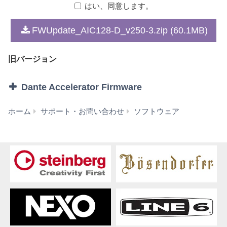
はい、同意します。
1. 著作権および使用許諾
FWUpdate_AIC128-D_v250-3.zip (60.1MB)
弊社はお客様に対し、本契約に基づいて配布されるプロ
グラム、データファイルおよび今後お客様に一定の条件
旧バージョン
付きで配布され得るそれらのバージョンアップ（以下
「本ソフトウェア」）を、お客様ご自身が所有または管
理するコンピュータ、スマートフォン、楽器または機器
Dante Accelerator Firmware
において使用するための譲渡不能な権利を許諾します。
これらの本ソフトウェアが記録される記録メディアや、
Dante
ホーム
サポート・お問い合わせ
ソフトウェア
本ソフトウェアの使用から得られるデータの所有権はお
Accelerator
客様にありますが、本ソフトウェア自体の権利およびそ
Firmware
の著作権は、弊社およびライセンサーが有します。
V2.5.0-
3
2. 使用制限
(旧
お客様は、本ソフトウェアの利用にあたり、以下の行為
バ
を行なってはなりません。
ー
ジ
本ソフトウェアを逆コンパイル、逆アセンブル、
ョ
リバース・エンジニアリング、またはその他の方
ン)
法により、人間が感得できる形にすること(ただ