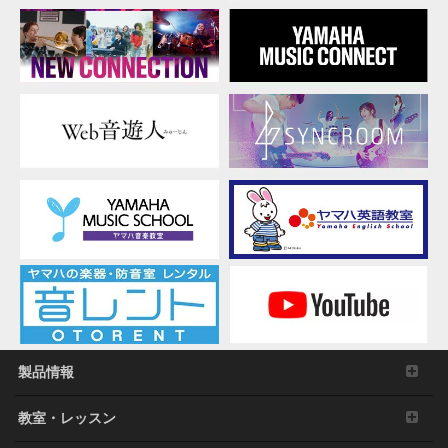
し、著作権法その他適用される法令により明示的
に許可されている場合を除く)。
本ソフトウェアの全体または一部を複製、修正、
改変、賃貸、リース、転売、頒布または本ソフト
ウェアの内容に基づいて二次的著作物をつくるこ
と。
本ソフトウェアを、ネットワークを通して別のコ
ンピュータに伝送すること。
本ソフトウェアを利用して、違法なデータや公序
良俗に反するデータを配信すること。
弊社の許可無く本ソフトウェアの利用を前提とし
たサービスを立ち上げること。
正当な保有者から許可を得ている場合またはその
他の法的な権限を有する場合を除いて、著作権そ
の他の財産的権利により保護された物の権利侵害
となる様態にて本ソフトウェアを利用すること。
本ソフトウェアにより使用または入手できる著作
権曲について、商業的な目的で使用すること、著
製品情報
作者の許可無く複製、転送または配信したり、不
特定多数にむけて再生および演奏すること、入手
教室・レッスン
できるデータの暗号を権利者の許可なく解除した
り、電子すかしを改編したりすること。