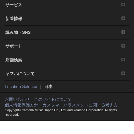
サービス
その他、法律・公序良俗に反する行為。
3. 発行と終了
新着情報
本契約は、お客様が本利用規約に同意した日に発
効します。
読み物・SNS
本契約は、お客様が著作権法または本契約に定め
る使用条件の条項に一つでも違反されたときは、
サポート
弊社からの終了通知がなくても自動的に終了する
ものとします。その場合には、ただちに本ソフト
店舗検索
ウェアの使用を中止し、その複製および付帯文書
をすべて廃棄しなければなりません。
ヤマハについて
4. 製品の否認
Location Selector
日本
お客様は本ソフトウェアを利用するリスクは全てお客様
のご負担となることを理解し明示的に同意するものとし
お問い合わせ
このサイトについて
ます。本ソフトウェアおよび付帯文書は保証なしに「現
個人情報保護方針
カスタマーハラスメントに関する考え方
状のまま」提供されます。弊社は明示、黙示、法定にか
Copyright© Yamaha Music Japan Co., Ltd. and Yamaha Corporation. All rights
reserved.
かわらず、品質保証、性能、権利の不侵害、商品性、特
定目的への適合性を含め、本ソフトウェアに関する一切
の保証や表明をいたしません。特に、本ソフトウェアが