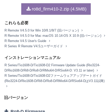
1. 著作権および使用許諾
ro8d_firm410-2.zip (4.5MB)
弊社はお客様に対し、本契約に基づいて配布されるプロ
グラム、データファイルおよび今後お客様に一定の条件
これらも必要
付きで配布され得るそれらのバージョンアップ（以下
「本ソフトウェア」）を、お客様ご自身が所有または管
R Remote V4.5.0 for Win 10/8.1/8/7 (旧バージョン)
理するコンピュータ、スマートフォン、楽器または機器
R Remote V4.5.0 for Mac macOS 10.14-OS X 10.9 (旧バージョン)
において使用するための譲渡不能な権利を許諾します。
R Remote V4.5 User's Guide
これらの本ソフトウェアが記録される記録メディアや、
R Series R Remote V4.5ユーザーガイド
本ソフトウェアの使用から得られるデータの所有権はお
客様にありますが、本ソフトウェア自体の権利およびそ
インストレーションマニュアル
の著作権は、弊社およびライセンサーが有します。
R Series/Tio1608-D/Tio1608-D2 Firmware Update Guide (Rio3224-
D/Rio1608-D/Ri8-D/Ro8-D/RMio64-D/RSio64-D: V3.11 or later)
2. 使用制限
R Series/Tio1608-D/Tio1608-D2ファームウェアアップデートガイド
お客様は、本ソフトウェアの利用にあたり、以下の行為
(Rio3224-D/Rio1608-D/Ri8-D/Ro8-D/RMio64-D/RSio64-DはV3.11以降)
を行なってはなりません。
本ソフトウェアを逆コンパイル、逆アセンブル、
リバース・エンジニアリング、またはその他の方
旧バージョン
法により、人間が感得できる形にすること(ただ
し、著作権法その他適用される法令により明示的
Ro8-D Firmware