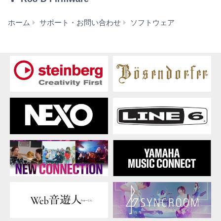
に許可されている場合を除く)。
本ソフトウェアの全体または一部を複製、修正、
改変、賃貸、リース、転売、頒布または本ソフト
Ro8-
ホーム
サポート・お問い合わせ
ソフトウェア
ウェアの内容に基づいて二次的著作物をつくるこ
D
と。
Firmware
本ソフトウェアを、ネットワークを通して別のコ
V4.10-
ンピュータに伝送すること。
2
本ソフトウェアを利用して、違法なデータや公序
(旧
良俗に反するデータを配信すること。
バ
弊社の許可無く本ソフトウェアの利用を前提とし
ー
たサービスを立ち上げること。
ジ
正当な保有者から許可を得ている場合またはその
ョ
他の法的な権限を有する場合を除いて、著作権そ
ン)
の他の財産的権利により保護された物の権利侵害
となる様態にて本ソフトウェアを利用すること。
本ソフトウェアにより使用または入手できる著作
権曲について、商業的な目的で使用すること、著
作者の許可無く複製、転送または配信したり、不
特定多数にむけて再生および演奏すること、入手
できるデータの暗号を権利者の許可なく解除した
り、電子すかしを改編したりすること。
その他、法律・公序良俗に反する行為。