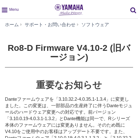
global
Ro8-
ホーム
サポート・お問い合わせ
ソフトウェア
navigation
D
Firmware
V4.10-
Ro8-D Firmware V4.10-2 (旧バ
2
ージョン)
(旧
バ
ー
ジ
重要なお知らせ
ョ
ン)
Danteファームウェアを「3.10.32.2-4.0.35.1-1.3.4」に変更し
ました。この変更は、一部部品の生産終了に伴うDanteモジュ
ールのハードウェア変更への対応です。前バージョン
「3.10.0.19-4.0.3.1-1.3.2」とDante機能は同一で、Rシリーズ
本体のファームウェアには変更ありません。そのため既に
V4.10をご使用中のお客様はアップデート不要です。また、
Danteファームウェア「3.10.0.19-4.0.3.1-1.3.2」と「3.10.32.2-