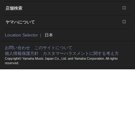
いこと、および欠陥の修整などについても表明や保証を
店舗検索
行いません。
ヤマハについて
5. 責任の制限
弊社の責任は、弊社に帰責事由がある場合を除き、本契
Location Selector
日本
約で定める許諾を供与することのみに限定されるものと
します。弊社は、本ソフトウェアの使用、またはそれを
お問い合わせ
このサイトについて
使用できなかったことにより生じた直接的、派生的、付
個人情報保護方針
カスタマーハラスメントに関する考え方
随的または間接的損害（データの破損、営業上の利益の
Copyright© Yamaha Music Japan Co., Ltd. and Yamaha Corporation. All rights
reserved.
損失、業務の中断、営業情報の損失などによる損害を含
む）については、通常もしくは特別の損害に拘わらず、
たとえそのような損害の発生や第三者からの賠償請求の
可能性があることについて予め知らされた場合でも、弊
社に帰責事由がある場合を除き、一切責任を負いませ
ん。また、本ソフトウェアの使用においてお客様同士あ
るいはお客様と第三者間でトラブルが発生した場合、弊
社は一切の責任を負わないものとし、万一トラブルが発
生した場合は当社を含まない当事者間で解決するものと
します。なお、本ソフトウェアの使用に関し、弊社が損
害賠償責任を負う場合、弊社の故意又は重過失がある場
合を除き、お客様に直接生じた通常の損害に限られ、派