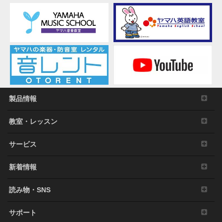
3. 発行と終了
本契約は、お客様が本利用規約に同意した日に発
効します。
本契約は、お客様が著作権法または本契約に定め
る使用条件の条項に一つでも違反されたときは、
弊社からの終了通知がなくても自動的に終了する
ものとします。その場合には、ただちに本ソフト
ウェアの使用を中止し、その複製および付帯文書
製品情報
をすべて廃棄しなければなりません。
教室・レッスン
4. 製品の否認
お客様は本ソフトウェアを利用するリスクは全てお客様
サービス
のご負担となることを理解し明示的に同意するものとし
ます。本ソフトウェアおよび付帯文書は保証なしに「現
新着情報
状のまま」提供されます。弊社は明示、黙示、法定にか
かわらず、品質保証、性能、権利の不侵害、商品性、特
定目的への適合性を含め、本ソフトウェアに関する一切
読み物・SNS
の保証や表明をいたしません。特に、本ソフトウェアが
お客様の要望に合うこと、本ソフトウェアに中断や遅延
サポート
がないこと、安全、正確、完全であること、エラーがな