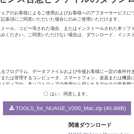
ウェアのお客様によるご使用およびお客様へのアフターサービスに
下記条項にご同意いただいた場合にのみご使用いただけます。
ストール、コピー等された場合、またはインストールされた本ソフ
読みください。ご同意いただけない場合は、ダウンロード、インス
れるプログラム、データファイルおよび今後お客様に一定の条件付
有または管理するコンピュータ、スマートフォン、楽器または機器
録メディアや、本ソフトウェアの使用から得られるデータの所有権
ーが有します。
はい、同意します。
TOOLS_for_NUAGE_V200_Mac.zip (40.4MB)
下の行為を行なってはなりません。
ブル、リバース・エンジニアリング、またはその他の方法により、
関連ダウンロード
可されている場合を除く)。
修正、改変、賃貸、リース、転売、頒布または本ソフトウェアの内