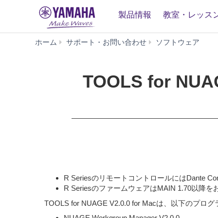
製品情報
教室・レッス
T
ホーム
サポート・お問い合わせ
ソフトウェア
for
NUA
V2.0.
TOOLS for NUAG
for
Mac
mac
10.13
OS
X
10.10
(旧
バ
ー
R SeriesのリモートコントロールにはDante 
ジ
R SeriesのファームウェアはMAIN 1.70以
ョ
TOOLS for NUAGE V2.0.0 for Macは、以
ン)
NUAGE Workgroup Manager V2.0.0