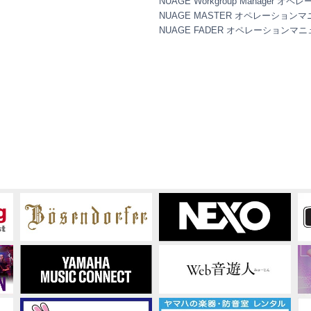
NUAGE Workgroup Manager
別のコンピュータに伝送すること。
NUAGE MASTER オペレーション
や公序良俗に反するデータを配信すること。
NUAGE FADER オペレーションマ
提としたサービスを立ち上げること。
はその他の法的な権限を有する場合を除いて、著作権その他の財産
る著作権曲について、商業的な目的で使用すること、著作者の許可
きるデータの暗号を権利者の許可なく解除したり、電子すかしを改
OOLS
日に発効します。
GE
に定める使用条件の条項に一つでも違反されたときは、弊社からの
0
ェアの使用を中止し、その複製および付帯文書をすべて廃棄しなけ
OS
てお客様のご負担となることを理解し明示的に同意するものとしま
-
示、法定にかかわらず、品質保証、性能、権利の不侵害、商品性、
本ソフトウェアがお客様の要望に合うこと、本ソフトウェアに中断
についても表明や保証を行いません。