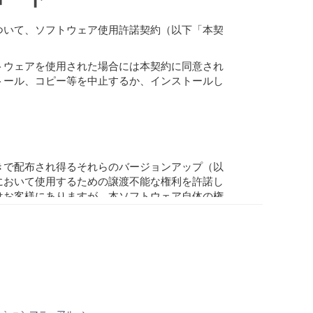
ついて、ソフトウェア使用許諾契約（以下「本契
トウェアを使用された場合には本契約に同意され
トール、コピー等を中止するか、インストールし
きで配布され得るそれらのバージョンアップ（以
において使用するための譲渡不能な権利を許諾し
はお客様にありますが、本ソフトウェア自体の権
人間が感得できる形にすること(ただし、著作権
容に基づいて二次的著作物をつくること。