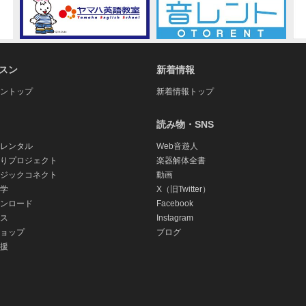
き、本契約で定める許諾を供与することのみに限定されるものとし
、派生的、付随的または間接的損害（データの破損、営業上の利益
損害に拘わらず、たとえそのような損害の発生や第三者からの賠償
一切責任を負いません。また、本ソフトウェアの使用においてお客
スン
新着情報
とし、万一トラブルが発生した場合は当社を含まない当事者間で解
ントップ
新着情報トップ
社の故意又は重過失がある場合を除き、お客様に直接生じた通常の
と併せて使用する弊社製品の対価として、お客様が支払った総額を
読み物・SNS
レンタル
Web音遊人
ral Public License、Lesser General Public L
りプロジェクト
楽器解体全書
スソフトウェア」)が含まれる場合があります。オープンソースソ
ジックコネクト
動画
、本契約と各オープンソースライセンスとで矛盾する内容が規定さ
学
X（旧Twitter）
されます。
ンロード
Facebook
ス
Instagram
ビス
ョップ
ブログ
援
ログラム、サービス、データファイルおよび関連文書（以下「第三
場合、お客様はその第三者ソフトウェアに付随する契約条項に拘束
とします。弊社は第三者ソフトウェアに関する一切の責任を負いま
の保証を、明示であると黙示であるとを問わず、一切いたしません