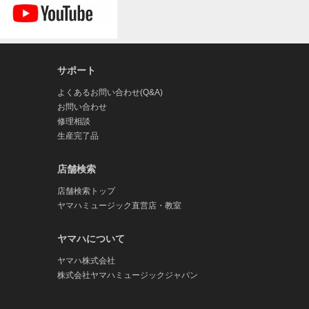
ます。弊社は、本ソフトウェアの使用、またはそ
の損失、業務の中断、営業情報の損失などによる
請求の可能性があることについて予め知らされた
様同士あるいはお客様と第三者間でトラブルが発
サポート
決するものとします。なお、本ソフトウェアの使
よくあるお問い合わせ(Q&A)
損害に限られ、派生的、付随的、間接的損害又は
お問い合わせ
限度額として責任を負うものとします。
修理相談
生産完了品
icense を含むが、これに限定されない)を伴うソフトウェア
店舗検索
フトウェアのご使用は、各権利者の定めるライセ
れている場合、矛盾する箇所に限り、該当するオ
店舗検索トップ
ヤマハミュージック直営店・教室
ヤマハについて
者ソフトウェア」）を提供する場合があります。
ヤマハ株式会社
され、第三者ソフトウェアの提供者が全ての保証
株式会社ヤマハミュージックジャパン
せん。弊社は、第三者ソフトウェアの商品性、お
。第三者ソフトウェアの使用もしくは機能から生