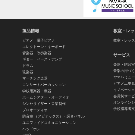
5. 責任の制限
バ
ー
弊社の責任は、弊社に帰責事由がある場合を除
ジ
れを使用できなかったことにより生じた直接的
ョ
損害を含む）については、通常もしくは特別の
ン)
場合でも、弊社に帰責事由がある場合を除き、
製品情報
教室・レッ
生した場合、弊社は一切の責任を負わないもの
ピアノ・電子ピアノ
教室・レッス
用に関し、弊社が損害賠償責任を負う場合、弊
エレクトーン・キーボード
特別損害は含まないものとし、本ソフトウェア
管楽器・吹奏楽器
サービス
ギター・ベース・アンプ
6. オープンソースソフトウェア
楽器・防音室
ドラム
本ソフトウェアには、オープンソースライセンス(GNU Gene
音楽の街づく
弦楽器
またはこれを改変したもの(以下「オープンソー
ヤマハミュー
マーチング楽器
ンス条件に従っていただくものとします。なお
ピアノ工場見
コンサートパーカッション
ープンソースライセンスの内容が優先して適用
イノベーショ
学校用楽器・機器
会員制サービ
ホームシアター・オーディオ
7. 第三者のソフトウェアおよびサー
オンラインシ
シンセサイザー・音楽制作
学校指導者支
プロオーディオ
弊社は、本ソフトウェアとともに、第三者のプ
防音室 （アビテックス）・調音パネル
弊社が第三者ソフトウェアであることを示した
ユニファイドコミュニケーション
その他の責任を負うことを理解し同意するもの
ヘッドホン
よび特定目的に対する適合性の保証その他一切