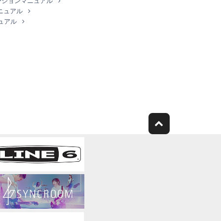
 オペレーションマニュアル
マニュアル
ニュアル
的権利により保護された物の権利侵害となる様
無く複製、転送または配信したり、不特定多数
編したりすること。
終了通知がなくても自動的に終了するものとし
ればなりません。
す。本ソフトウェアおよび付帯文書は保証なしに
特定目的への適合性を含め、本ソフトウェアに関
や遅延がないこと、安全、正確、完全であるこ