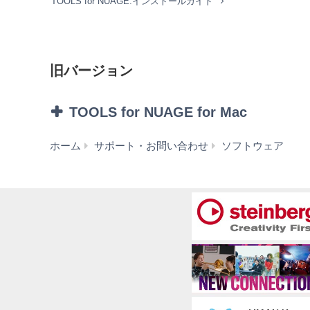
TOOLS for NUAGE:インストールガイド
本ソフトウェアを、ネットワークを通して
本ソフトウェアを利用して、違法なデータ
弊社の許可無く本ソフトウェアの利用を前
正当な保有者から許可を得ている場合また
旧バージョン
態にて本ソフトウェアを利用すること。
本ソフトウェアにより使用または入手でき
にむけて再生および演奏すること、入手で
TOOLS for NUAGE for Mac
その他、法律・公序良俗に反する行為。
3. 発行と終了
T
ホーム
サポート・お問い合わせ
ソフトウェア
for
本契約は、お客様が本利用規約に同意した
NUA
本契約は、お客様が著作権法または本契約
V2.0.
ます。その場合には、ただちに本ソフトウ
for
Mac
4. 製品の否認
mac
お客様は本ソフトウェアを利用するリスクは全
10.13
「現状のまま」提供されます。弊社は明示、黙
OS
する一切の保証や表明をいたしません。特に、
X
と、エラーがないこと、および欠陥の修整など
10.10
(旧