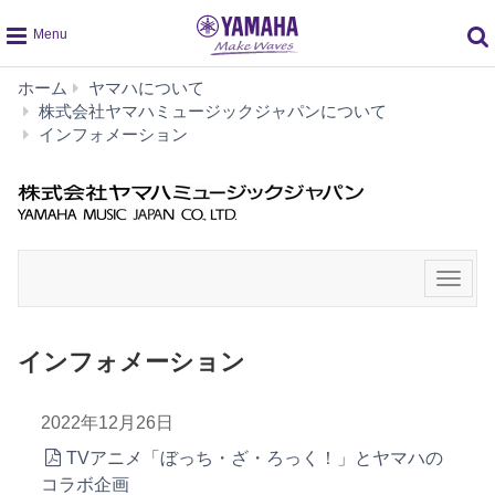
global
ホーム
ヤマハについて
navigation
株式会社ヤマハミュージックジャパンについて
イ
インフォメーション
ン
フ
ォ
メ
ー
シ
メ
ョ
ニ
ン
ュ
ー
インフォメーション
2022年12月26日
TVアニメ「ぼっち・ざ・ろっく！」とヤマハの
コラボ企画