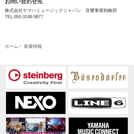
お問い合わせ先
株式会社ヤマハミュージックジャパン 音響事業戦略部
TEL 050-3148-9877
Yamaha
ホーム
新着情報
Music
Japan
Pro
Audio
Day
2025
-
Immersive
Audio
Experience
-
開
催
の