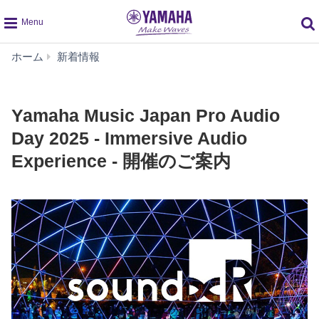
global
Yamaha
ホーム
新着情報
navigation
Music
Japan
Pro
Yamaha Music Japan Pro Audio
Audio
Day
Day 2025 - Immersive Audio
2025
Experience - 開催のご案内
-
Immersive
Audio
Experience
-
開
催
の
ご
案
内