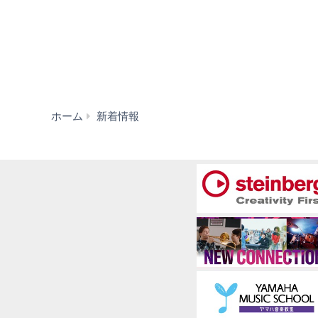
新
ホーム
新着情報
着
情
報