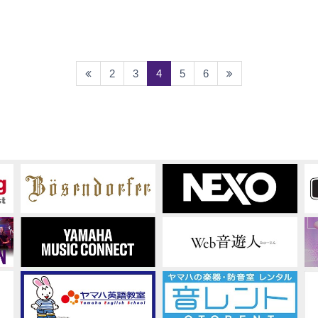
(current)
2
3
4
5
6