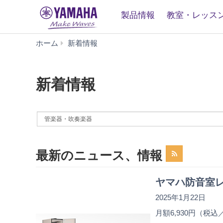
製品情報
教室・レッス
新
ホーム
新着情報
着
情
報
新着情報
By
News
Category
最新のニュース、情報
ヤマハ防音室レ
2025年1月22日
月額6,930円（税