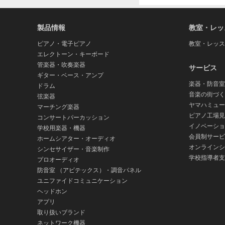
製品情報
教室・レッ
ピアノ・電子ピアノ
教室・レッス
エレクトーン・キーボード
管楽器・吹奏楽器
サービス
ギター・ベース・アンプ
楽器・防音室
ドラム
音楽の街づく
弦楽器
ヤマハミュー
マーチング楽器
ピアノ工場見
コンサートパーカッション
イノベーショ
学校用楽器・機器
会員制サービ
ホームシアター・オーディオ
オンラインシ
シンセサイザー・音楽制作
学校指導者支
プロオーディオ
防音室 （アビテックス）・調音パネル
ユニファイドコミュニケーション
ヘッドホン
アプリ
取り扱いブランド
ネットワーク機器