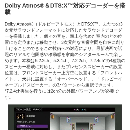
Dolby Atmos®＆DTS:X™対応デコーダーを搭
載
Dolby AtmosⓇ（ドルビーアトモス）とDTS:X™、ふたつの3
次元サラウンドフォーマットに対応したサラウンドデコーダ
ーを搭載しました。個々の音を、頭上を含めた室内のどの位
置にも定位または移動させ、3次元的な音響空間を自在に創り
上げることのできるこの技術への対応により、最新映画で話
題のリアルな包囲感や移動感を家庭のシアタールームで楽し
めます。本機は5.2.2ch、5.2.4ch、7.2.2ch、7.2.4ch*の4種類の
スピーカー構成に対応し、またプレゼンススピーカーの設置
位置は、フロントスピーカー上方壁に設置する「フロントハ
イト」、天井に設置する「オーバーヘッド」、「ドルビーイ
ネーブルドスピーカー」の3パターンから選択できます。
*7.2.4ch再生を行うには2ch分の外部パワーアンプが必要で
す。