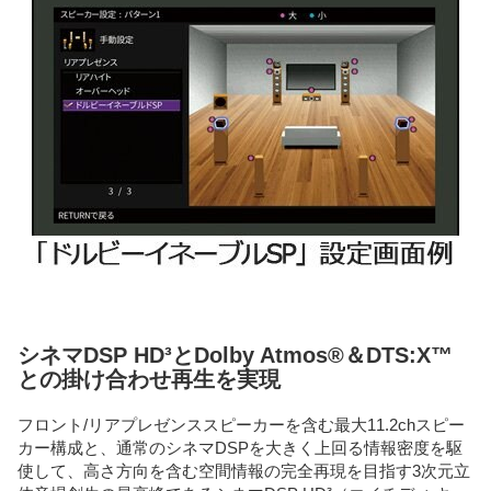
シネマDSP HD³とDolby Atmos®＆DTS:X™
との掛け合わせ再生を実現
フロント/リアプレゼンススピーカーを含む最大11.2chスピー
カー構成と、通常のシネマDSPを大きく上回る情報密度を駆
使して、高さ方向を含む空間情報の完全再現を目指す3次元立