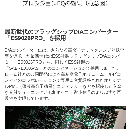
最新世代のフラッグシップD/Aコンバーター
「ES9026PRO」を採用
D/Aコンバーターには、さらなる高ダイナミックレンジと低歪
率を追求した最新世代のESS社製フラッグシップD/Aコンバー
ター「ES9026PRO」を、同じくESS社製の
「SABRE9006AS」とのコンビネーションで採用しました。
ローム社との共同開発による高精度電子ボリューム、ルビコ
ン社とのコラボレーションで専用に音質調整されたオリジナ
ルPML（薄膜高分子積層）コンデンサーなどを駆使した入念
な音質チューニングとも相まって、微小信号のより忠実な再
現性を実現しています。