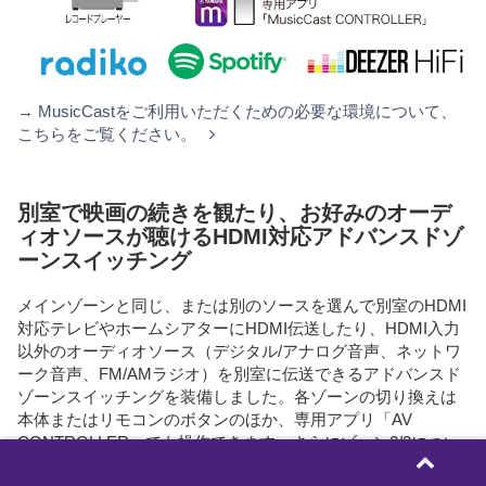
→ MusicCastをご利用いただくための必要な環境について、
こちらをご覧ください。
別室で映画の続きを観たり、お好みのオーデ
ィオソースが聴けるHDMI対応アドバンスドゾ
ーンスイッチング
メインゾーンと同じ、または別のソースを選んで別室のHDMI
対応テレビやホームシアターにHDMI伝送したり、HDMI入力
以外のオーディオソース（デジタル/アナログ音声、ネットワ
ーク音声、FM/AMラジオ）を別室に伝送できるアドバンスド
ゾーンスイッチングを装備しました。各ゾーンの切り換えは
本体またはリモコンのボタンのほか、専用アプリ「AV
CONTROLLER」でも操作できます。さらにゾーン2/3につい
ては、メインゾーンで聴いているソースと同じものを常に再