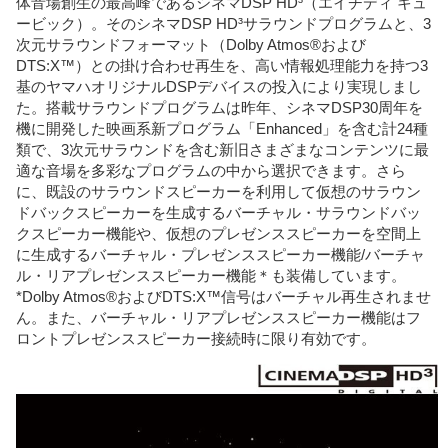
体音場創生の最高峰であるシネマDSP HD³（エイチディ キュ
ービック）。そのシネマDSP HD³サラウンドプログラムと、3
次元サラウンドフォーマット（Dolby Atmos®および
DTS:X™）との掛け合わせ再生を、高い情報処理能力を持つ3
基のヤマハオリジナルDSPデバイスの投入により実現しまし
た。搭載サラウンドプログラムは昨年、シネマDSP30周年を
機に開発した映画系新プログラム「Enhanced」を含む計24種
類で、3次元サラウンドを含む新旧さまざまなコンテンツに最
適な音場を多彩なプログラムの中から選択できます。さら
に、既設のサラウンドスピーカーを利用して仮想のサラウン
ドバックスピーカーを生成するバーチャル・サラウンドバッ
クスピーカー機能や、仮想のプレゼンススピーカーを空間上
に生成するバーチャル・プレゼンススピーカー機能/バーチャ
ル・リアプレゼンススピーカー機能＊も装備しています。
*Dolby Atmos®およびDTS:X™信号はバーチャル再生されませ
ん。また、バーチャル・リアプレゼンススピーカー機能はフ
ロントプレゼンススピーカー接続時に限り有効です。