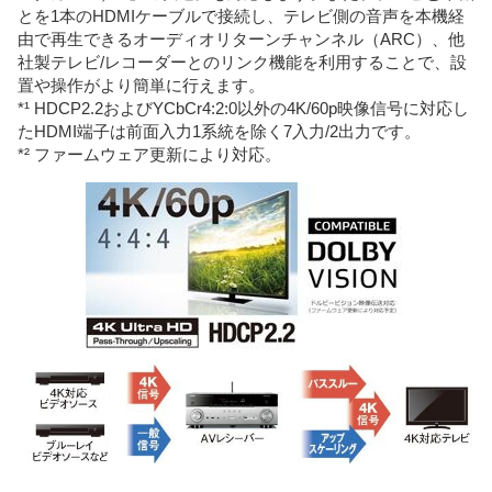
とを1本のHDMIケーブルで接続し、テレビ側の音声を本機経
由で再生できるオーディオリターンチャンネル（ARC）、他
社製テレビ/レコーダーとのリンク機能を利用することで、設
置や操作がより簡単に行えます。
*¹ HDCP2.2およびYCbCr4:2:0以外の4K/60p映像信号に対応し
たHDMI端子は前面入力1系統を除く7入力/2出力です。
*² ファームウェア更新により対応。