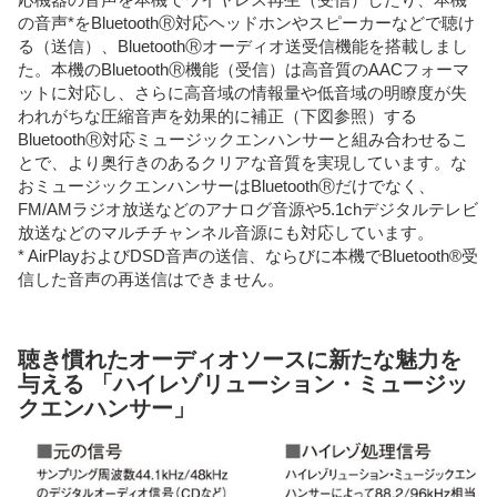
の音声*をBluetoothⓇ対応ヘッドホンやスピーカーなどで聴け
る（送信）、BluetoothⓇオーディオ送受信機能を搭載しまし
た。本機のBluetoothⓇ機能（受信）は高音質のAACフォーマ
ットに対応し、さらに高音域の情報量や低音域の明瞭度が失
われがちな圧縮音声を効果的に補正（下図参照）する
BluetoothⓇ対応ミュージックエンハンサーと組み合わせるこ
とで、より奥行きのあるクリアな音質を実現しています。な
おミュージックエンハンサーはBluetoothⓇだけでなく、
FM/AMラジオ放送などのアナログ音源や5.1chデジタルテレビ
放送などのマルチチャンネル音源にも対応しています。
* AirPlayおよびDSD音声の送信、ならびに本機でBluetooth®受
信した音声の再送信はできません。
聴き慣れたオーディオソースに新たな魅力を
与える 「ハイレゾリューション・ミュージッ
クエンハンサー」