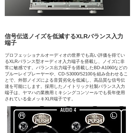
信号伝送ノイズを低減するXLRバランス入力
端子
プロフェッショナルオーディオの世界でも高い評価を得てい
るXLRバランス型オーディオ入力端子を搭載し、ノイズに非
常に敏感です。バランス出力端子を搭載したBD-A1060などの
ブルーレイプレーヤーや、CD-S3000/S2100を組み合わせるこ
とで、外部ノイズによる音質劣化を低減し、高品質な信号伝
達を可能にします。採用したノイトリック社製バランス入力
端子は、ヤマハの業務用ミキシングコンソールでも長年使用
されている金メッキXLR端子です。