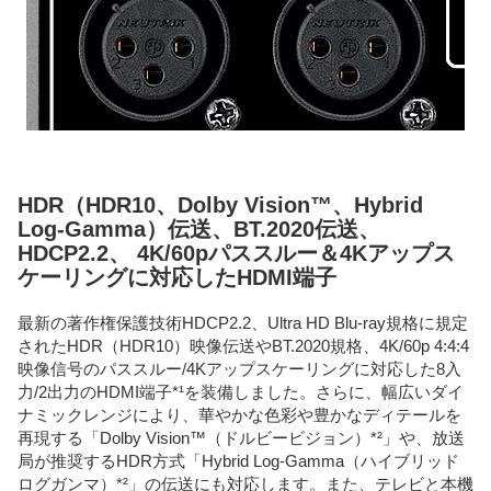
HDR（HDR10、Dolby Vision™、Hybrid
Log-Gamma）伝送、BT.2020伝送、
HDCP2.2、 4K/60pパススルー＆4Kアップス
ケーリングに対応したHDMI端子
最新の著作権保護技術HDCP2.2、Ultra HD Blu-ray規格に規定
されたHDR（HDR10）映像伝送やBT.2020規格、4K/60p 4:4:4
映像信号のパススルー/4Kアップスケーリングに対応した8入
力/2出力のHDMI端子*¹を装備しました。さらに、幅広いダイ
ナミックレンジにより、華やかな色彩や豊かなディテールを
再現する「Dolby Vision™（ドルビービジョン）*²」や、放送
局が推奨するHDR方式「Hybrid Log-Gamma（ハイブリッド
ログガンマ）*²」の伝送にも対応します。また、テレビと本機