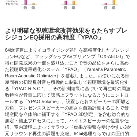
より明確な視聴環境改善効果をもたらすプレ
シジョンEQ採用の高精度「YPAO」
64bit演算によりイコライジング処理を高精度化したプレシジ
ョンEQなど、フラッグシップAVプリアンプ「CX-A5100」で
得た開発成果の一部を盛り込むことで音の品位をさらに高め
た視聴環境最適化システム「YPAO」（Yamaha Parametric
Room Acoustic Optimizer）を搭載しました。お使いになる部
屋固有の初期反射音を積極的に制御して視聴環境を最適化す
る「YPAO-R.S.C.*」、その計測結果に基づいて再生時の周波
数特性が音量に応じて聴感上フラットになるようにコントロ
ールする「YPAO Volume」、設置した各スピーカーの距離と
方角、プレゼンススピーカーの高さを自動計測することで音
場空間を立体的に補正する「YPAO 3D測定」を含む総合的な
測定・補正プロセスによって、ハイトスピーカーの位置や仕
様、室内環境によってサラウンド効果が影響を受けやすい3次
元サラウンド再生の課題を克服。64bit処理ならではの圧倒的