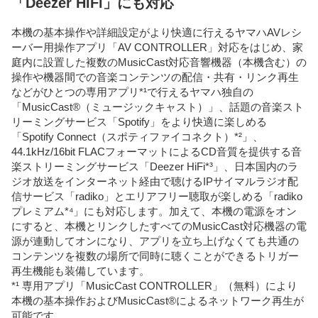
「Deezer HiFi」にも対応
本機の基本操作や詳細設定がより快適に行えるヤマハAVレシ
ーバー用操作アプリ「AV CONTROLLER」対応をはじめ、家
庭内に設置した複数のMusicCast対応音響機器（本機含む）の
操作や機器間での音楽コンテンツの配信・共有・リンク再生
などがひとつの専用アプリ*¹で行えるヤマハ独自の
「MusicCast®（ミュージックキャスト）」、話題の音楽スト
リーミングサービス「Spotify」をより快適に楽しめる
「Spotify Connect（スポティファイコネクト）*²」、
44.1kHz/16bit FLACフォーマットによるCD音質を提供する音
楽ストリーミングサービス「Deezer HiFi*³」、日本国内のラ
ジオ放送をインターネット経由で聴けるIPサイマルラジオ配
信サービス「radiko」とエリアフリー聴取が楽しめる「radiko
プレミアム*⁴」にも対応します。加えて、本機の電源をオン
にすると、本機とリンクしたすべてのMusicCast対応機器の電
源が連動してオンになり、アプリを立ち上げなくても共通の
コンテンツを複数の場所で同時に聴くことができるトリガー
再生機能も装備しています。
*¹ 専用アプリ「MusicCast CONTROLLER」（無料）により
本機の基本操作およびMusicCast®によるネットワーク再生が
可能です。