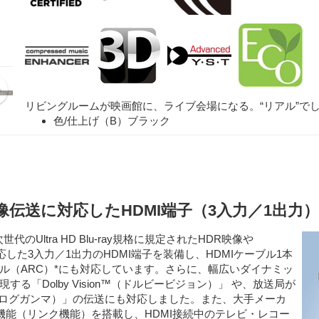
リビングルームが映画館に、ライブ会場になる。“リアル”で
色/仕上げ（B）ブラック
0p映像伝送に対応したHDMI端子（3入力／1出力
のUltra HD Blu-ray規格に規定されたHDR映像や
応した3入力／1出力のHDMI端子を装備し、HDMIケーブル1本
ル（ARC）*にも対応しています。さらに、幅広いダイナミッ
「Dolby Vision™（ドルビービジョン）」 や、放送局が
イブリッドログガンマ）」の伝送にも対応しました。また、大手メーカ
機能（リンク機能）を搭載し、HDMI接続中のテレビ・レコー