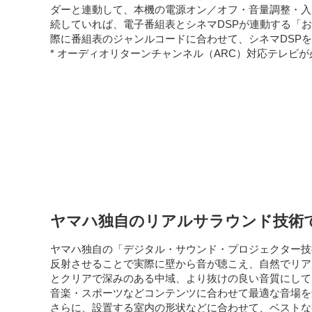
ダーと連動して、本機の電源オン／オフ・音量調整・入
続していれば、電子番組表とシネマDSPが連動する「
際に番組表のジャンルコードに合わせて、シネマDSP
* オーディオリターンチャンネル（ARC）対応テレビ
ヤマハ独自のリアルサラウンド技術
ヤマハ独自の「デジタル・サウンド・プロジェクター技術
反射させることで実際に壁から音が聴こえ、自然でリア
とクリアで深みのある中域、より抜けの良い音質にして
音楽・スポーツなどコンテンツに合わせて最適な音場を
さらに、設置する室内の形状などに合わせて、ベストな