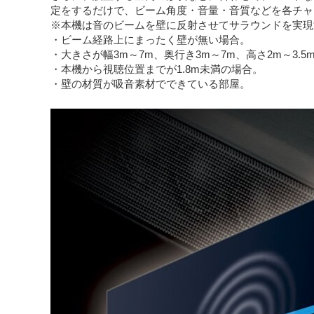
定をするだけで、ビーム角度・音量・音質などを各チャ
※本機は音のビームを壁に反射させてサラウンドを実現
・ビーム経路上にまったく壁が無い場合。
・大きさが幅3m～7m、奥行き3m～7m、高さ2m～3.
・本機から視聴位置までが1.8m未満の場合。
・壁の材質が吸音素材でできている部屋。