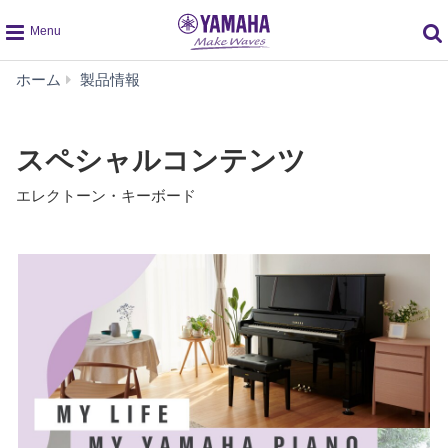
global
ス
ホーム
製品情報
navigation
ペ
シ
ャ
スペシャルコンテンツ
ル
コ
エレクトーン・キーボード
ン
テ
ン
ツ