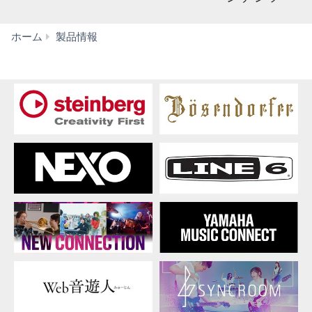
ス
ホーム
製品情報
ペ
シ
ャ
ル
コ
ン
テ
ン
ツ