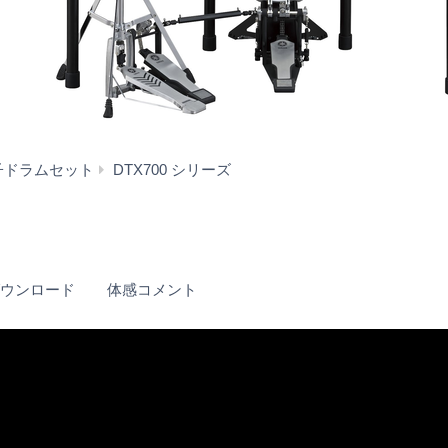
音
子ドラムセット
DTX700 シリーズ
声・
動
画
ダウンロード
体感コメント