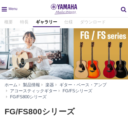
global
概要
特長
ギャラリー
仕様
ダウンロード
navigation
ホーム
製品情報
楽器
ギター・ベース・アンプ
アコースティックギター
FG/FSシリーズ
ギ
FG/FS800シリーズ
ャ
ラ
FG/FS800シリーズ
リ
ー