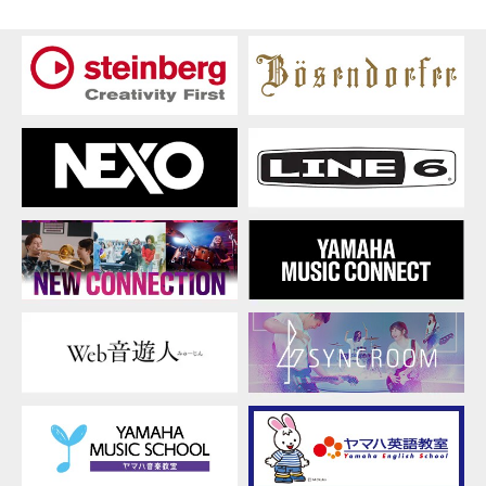
ラ
リ
ー