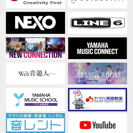
ッ
ク
ギ
タ
ー