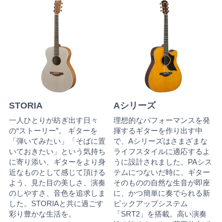
STORIA
Aシリーズ
一人ひとりが紡ぎ出す日々
理想的なパフォーマンスを発
の“ストーリー”。 ギターを
揮するギターを作り出す中
「弾いてみたい」「そばに置
で、Aシリーズはさまざまな
いておきたい」という気持ち
ライフスタイルに適応するよ
に寄り添い、ギターをより身
うに設計されました。PAシス
近なものとして感じて頂ける
テムにつないだ時に、ギター
よう、見た目の美しさ、演奏
そのものの自然な生音が即座
のしやすさ、音色を追求しま
に、かつ簡単に奏でられる新
した。STORIAと共に過ごす
ピックアップシステム
彩り豊かな生活を。
「SRT2」を搭載。高い演奏