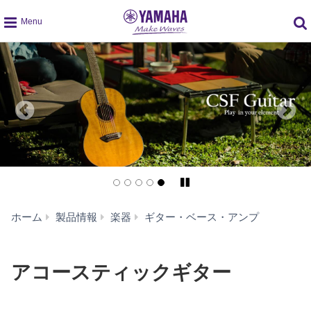
global
navigation
Pause/Play
ア
ホーム
製品情報
楽器
ギター・ベース・アンプ
コ
ー
ス
アコースティックギター
テ
ィ
ッ