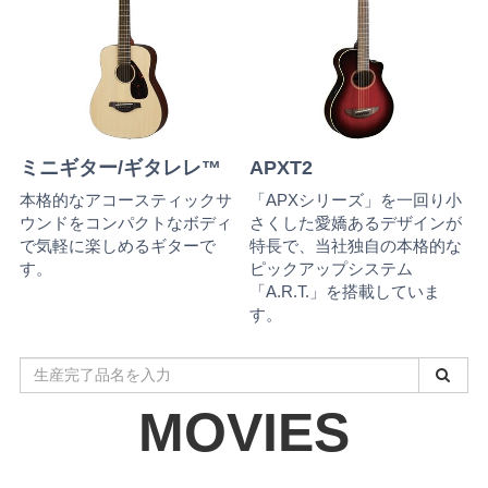
ミニギター/ギタレレ™
APXT2
本格的なアコースティックサ
「APXシリーズ」を一回り小
ウンドをコンパクトなボディ
さくした愛嬌あるデザインが
で気軽に楽しめるギターで
特長で、当社独自の本格的な
す。
ピックアップシステム
「A.R.T.」を搭載していま
す。
生
産
MOVIES
完
了
品
名