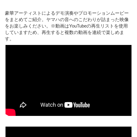
を
入
豪華アーティストによるデモ演奏やプロモーションムービー
力
をまとめてご紹介。ヤマハの音へのこだわりが詰まった映像
をお楽しみください。※動画はYouTubeの再生リストを使用
していますため、再生すると複数の動画を連続で楽しめま
す。