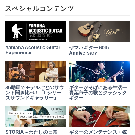
ク
スペシャルコンテンツ
ギ
タ
ー
Yamaha Acoustic Guitar
ヤマハギター 60th
Experience
Anniversary
36動画でモデルごとのサウ
ギターがそばにある生活ー
ンド聞き比べ！「Lシリー
青葉市子の歌とクラシック
ズサウンドギャラリー」
ギター
STORIA～わたしの日常
ギターのメンテナンス・弦