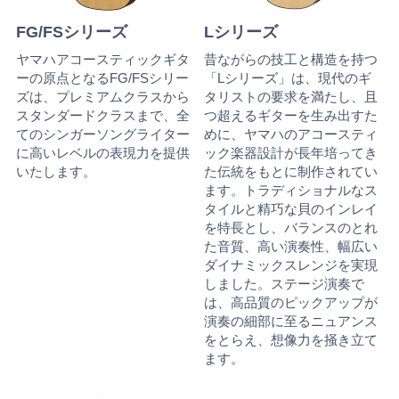
FG/FSシリーズ
Lシリーズ
ヤマハアコースティックギタ
昔ながらの技工と構造を持つ
ーの原点となるFG/FSシリー
「Lシリーズ」は、現代のギ
ズは、プレミアムクラスから
タリストの要求を満たし、且
スタンダードクラスまで、全
つ超えるギターを生み出すた
てのシンガーソングライター
めに、ヤマハのアコースティ
に高いレベルの表現力を提供
ック楽器設計が長年培ってき
いたします。
た伝統をもとに制作されてい
ます。トラディショナルなス
タイルと精巧な貝のインレイ
を特長とし、バランスのとれ
た音質、高い演奏性、幅広い
ダイナミックスレンジを実現
しました。ステージ演奏で
は、高品質のピックアップが
演奏の細部に至るニュアンス
をとらえ、想像力を掻き立て
ます。