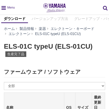
global
ダウンロード
バージョンアップ方法
グレードアップ・バ
navigation
ホーム
製品情報
楽器
エレクトーン・キーボード
ダ
エレクトーン
ELS-01C typeU (ELS-01CU)
ウ
ン
ELS-01C typeU (ELS-01CU)
ロ
ー
生産完了品
ド
ファームウェア / ソフトウェア
OS
を
選
最終
ぶ
更新
名称
OS
サイズ
日