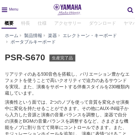
global
概要
特長
仕様
アクセサリー
ダウンロード
ヤマ
navigation
ホーム
製品情報
楽器
エレクトーン・キーボード
PSR-
ポータブルキーボード
S670
PSR-S670
生産完了品
リアリティのある930音色を搭載し、バリエーション豊かなエ
フェクトを使うことで高いクオリティで迫力のあるサウンド
を実現。また、演奏をサポートする伴奏スタイルを230種類内
蔵しています。
演奏性という面では、2つのノブを使って音質を変化させ演奏
中に変化を持たせることができます。その他にAUX-IN端子か
ら入力した音源と演奏の音量バランスを調整し、楽器で自分
の演奏とBGMの音量バランスを調整するなど、さまざまな機
能をノブに割り当てて簡単にコントロールできます。また、
モジュレーションホイールを追加し、演奏に表情つけること