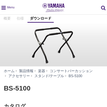
global
概要
仕様
ダウンロード
navigation
ホーム
製品情報
楽器
コンサートパーカッション
ダ
アクセサリー
スタンド/テーブル
BS-5100
ウ
ン
BS-5100
ロ
ー
ド
カタログ