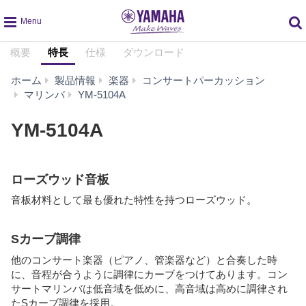
global
概要
特長
仕様
ダウンロード
navigation
ホーム
製品情報
楽器
コンサートパーカッション
特
マリンバ
YM-5104A
長
YM-5104A
ローズウッド音板
音板材料として最も優れた特性を持つローズウッド。
Sカーブ調律
他のコンサート楽器（ピアノ、管楽器など）と合奏した時
に、音程が合うように調律にカーブをつけてあります。コン
サートマリンバは低音域を低めに、高音域は高めに調律され
たSカーブ調律を採用。