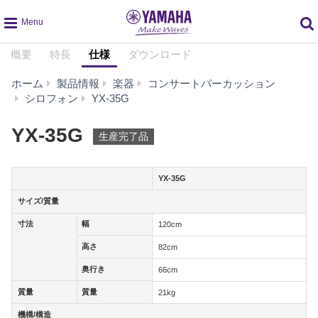
global
概要
特長
仕様
ダウンロード
navigation
ホーム
製品情報
楽器
コンサートパーカッション
仕
シロフォン
YX-35G
様
YX-35G
生産完了品
YX-35G
サイズ/質量
サイズ/質量
寸法
幅
寸法
幅
120cm
高さ
高さ
82cm
奥行き
奥行き
66cm
質量
質量
質量
質量
21kg
機構/構造
機構/構造