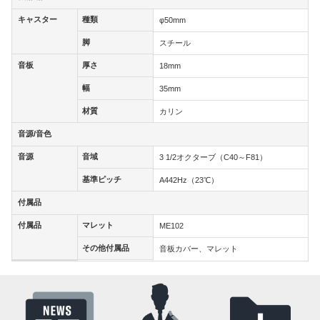
キャスター
種類
キャスター
種類
φ50mm
脚
脚
スチール
音板
厚さ
音板
厚さ
18mm
幅
幅
35mm
材質
材質
カリン
音源/音色
音源/音色
音源
音域
音源
音域
3 1/2オクターブ（C40～F81）
基準ピッチ
基準ピッチ
A442Hz（23℃）
付属品
付属品
付属品
マレット
付属品
マレット
ME102
その他付属品
その他付属品
音板カバー、マレット