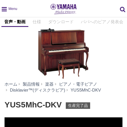
global
音声・動画
仕様
ダウンロード
パパへのピアノ発表会
navigation
ホーム
製品情報
楽器
ピアノ・電子ピアノ
音
Disklavier™(ディスクラビア)
YUS5MhC‐DKV
声・
動
YUS5MhC‐DKV
生産完了品
画