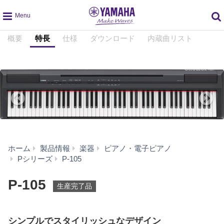
global
概要
特長
仕様
ダウンロード
内蔵曲リスト
navigation
ホーム
製品情報
楽器
ピアノ・電子ピアノ
特
Pシリーズ
P-105
長
P-105
生産完了品
シンプルでスタイリッシュなデザイン