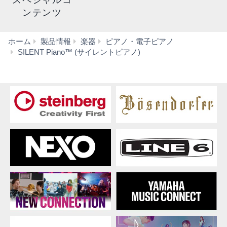
スペシャルコ
ンテンツ
ホーム
製品情報
楽器
ピアノ・電子ピアノ
サ
SILENT Piano™ (サイレントピアノ)
イ
レ
ン
ト
ピ
ア
ノ
™
後
付
け
ユ
ニ
ッ
ト
RSC2