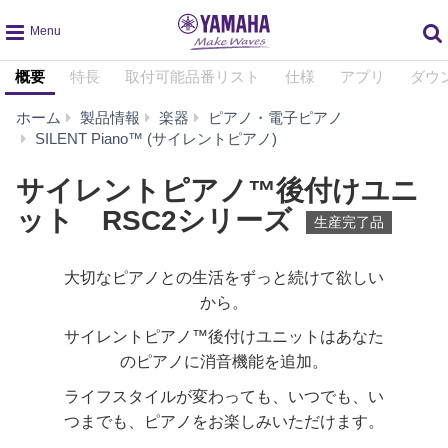
global
概要
特長
取付可能品番リスト
仕様
アプリ
ダウ
navigation
ホーム
製品情報
楽器
ピアノ・電子ピアノ
サ
SILENT Piano™ (サイレントピアノ)
イ
レ
サイレントピアノ™後付けユニ
ン
ット RSC2シリーズ
ト
生産完了品
ピ
ア
大切なピアノとの生活をずっと続けて欲しい
ノ
から。
™
後
サイレントピアノ™後付けユニットはあなた
付
のピアノに消音機能を追加。
け
ユ
ライフスタイルが変わっても、いつでも、い
ニ
つまでも、ピアノをお楽しみいただけます。
ッ