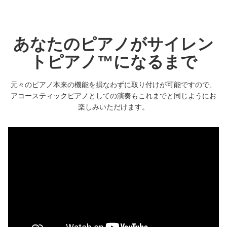
ト
RSC2
シ
リ
あなたのピアノがサイレン
ー
ズ
トピアノ™になるまで
元々のピアノ本来の機能を損なわずに取り付けが可能ですので、
アコースティックピアノとしての演奏もこれまでと同じようにお
楽しみいただけます。