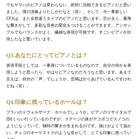
でもヤマハのピアノは変わらない、絶対に信頼できるピアノだと思い
ました。僕の演奏よりたしかだなと（笑）。そして、今一番新しい
CFXは、また全然違うタイプのピアノだと思います。芯が太く、重厚
な響きがして、多彩な音色の変化をつけることができます。アンサン
ブルでもバランスがよく、繊細な表現が可能です。すごいピアノが出
現したなと驚いています。
Q3.あなたにとってピアノとは？
表現手段としては、一番身についているものなので、自分の何かを表
現しようと思ったら、やはりピアノなのだろうなと思います。あえて
言えば、自分の「声」でしょうか。悲鳴ばかりあげているんですけれ
どね（笑）。
Q4.印象に残っているホールは？
プラハのドヴォルザーク・ホールでしょうか。ピアノのリサイタルで
2回くらい行っているのですが、ステージの床がデコボコでスノコの
ようになっていて、独特の響きが生まれるのです。抜けがよくて温か
い。チェコのオーケストラのような音がして、とても印象に残ってい