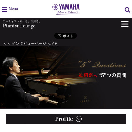
g
l
o
b
a
＜＜ インタビューページへ戻る
l
n
a
v
i
g
a
t
i
o
n