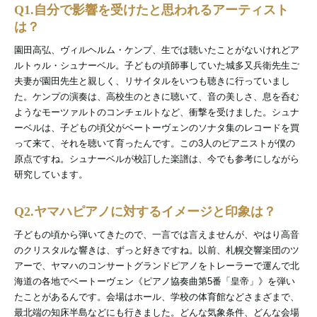
Q1.自分で影響を受けたと思われるアーティスト
は？
園田高弘、ヴィルヘルム・ケンプ、生では聴いたことがないけれどア
ルトゥル・シュナーベル。子どもの頃師事していた城多又兵衛先生ご
夫妻が園田先生と親しく、リサイタルをいつも聴きに行っていまし
た。ケンプの演奏は、高校生のときに聴いて、音の美しさ、息を呑む
ようなモーツァルトのコンチェルトなど、衝撃を受けました。シュナ
ーベルは、子どもの頃父がベートーヴェンのソナタ集のレコードを買
って来て、それを聴いて育ったんです。この3人のピアニストが僕の
原点ですね。シュナーベルが校訂した楽譜は、今でも参考にしながら
研究しています。
Q2.ヤマハピアノに対するイメージと印象は？
子どもの頃から弾いてきたので、一言では言えませんが、やはり高音
のクリスタルな響きは、ずっと好きですね。以前、札幌交響楽団のツ
アーで、ヤマハのコンサートグランドピアノをトレーラーで運んで北
海道の各地でベートーヴェン《ピアノ協奏曲第5番「皇帝」》を弾い
たことがあるんです。会場はホール、学校の体育館などさまざまで、
最北端の知床半島などにも行きました。どんな気象条件、どんな会場