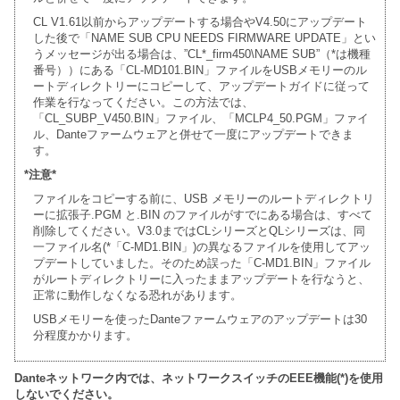
CL V1.61以前からアップデートする場合やV4.50にアップデート
した後で「NAME SUB CPU NEEDS FIRMWARE UPDATE」とい
うメッセージが出る場合は、”CL*_firm450\NAME SUB”（*は機種
番号））にある「CL-MD101.BIN」ファイルをUSBメモリーのル
ートディレクトリーにコピーして、アップデートガイドに従って
作業を行なってください。この方法では、
「CL_SUBP_V450.BIN」ファイル、「MCLP4_50.PGM」ファイ
ル、Danteファームウェアと併せて一度にアップデートできま
す。
*注意*
ファイルをコピーする前に、USB メモリーのルートディレクトリ
ーに拡張子.PGM と.BIN のファイルがすでにある場合は、すべて
削除してください。V3.0まではCLシリーズとQLシリーズは、同
一ファイル名(*「C-MD1.BIN」)の異なるファイルを使用してアッ
プデートしていました。そのため誤った「C-MD1.BIN」ファイル
がルートディレクトリーに入ったままアップデートを行なうと、
正常に動作しなくなる恐れがあります。
USBメモリーを使ったDanteファームウェアのアップデートは30
分程度かかります。
Danteネットワーク内では、ネットワークスイッチのEEE機能(*)を使用
しないでください。