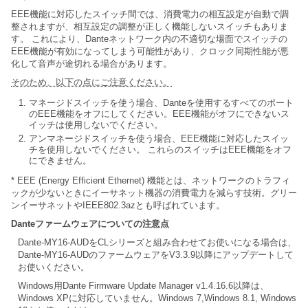
EEE機能に対応したスイッチ間では、消費電力の相互設定が自動で調
整されますが、相互設定の調整が正しく機能しないスイッチもありま
す。 これにより、Danteネットワーク内の不適切な場面でスイッチの
EEE機能が有効になってしまう可能性があり、クロック同期性能が悪
化して音声が途切れる場合があります。
そのため、以下の点にご注意ください。
マネージドスイッチを使う場合、Danteを使用するすべてのポート
のEEE機能をオフにしてください。EEE機能がオフにできないス
イッチは使用しないでください。
アンマネージドスイッチを使う場合、EEE機能に対応したスイッ
チを使用しないでください。 これらのスイッチはEEE機能をオフ
にできません。
* EEE (Energy Efficient Ethernet) 機能とは、ネットワークのトラフィ
ックが少ないときにイーサネット機器の消費電力を減らす技術。グリー
ンイーサネットやIEEE802.3azとも呼ばれています。
Danteファームウェアについての注意点
Dante-MY16-AUDをCLシリーズと組み合わせてお使いになる場合は、
Dante-MY16-AUDのファームウェアをV3.3.9以降にアップデートして
お使いください。
Windows用Dante Firmware Update Manager v1.4.16.6以降は、
Windows XPに対応していません。Windows 7,Windows 8.1, Windows