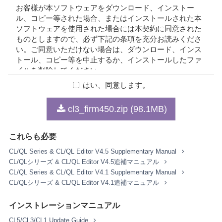
お客様が本ソフトウェアをダウンロード、インストー
ル、コピー等された場合、またはインストールされた本
ソフトウェアを使用された場合には本契約に同意された
ものとしますので、必ず下記の条項を充分お読みくださ
い。ご同意いただけない場合は、ダウンロード、インス
トール、コピー等を中止するか、インストールしたファ
イルを削除してください。
はい、同意します。
1. 著作権および使用許諾
cl3_firm450.zip (98.1MB)
弊社はお客様に対し、本契約に基づいて配布されるプロ
グラム、データファイルおよび今後お客様に一定の条件
これらも必要
付きで配布され得るそれらのバージョンアップ（以下
「本ソフトウェア」）を、お客様ご自身が所有または管
CL/QL Series & CL/QL Editor V4.5 Supplementary Manual
理するコンピュータ、スマートフォン、楽器または機器
CL/QLシリーズ & CL/QL Editor V4.5追補マニュアル
において使用するための譲渡不能な権利を許諾します。
CL/QL Series & CL/QL Editor V4.1 Supplementary Manual
これらの本ソフトウェアが記録される記録メディアや、
CL/QLシリーズ & CL/QL Editor V4.1追補マニュアル
本ソフトウェアの使用から得られるデータの所有権はお
客様にありますが、本ソフトウェア自体の権利およびそ
インストレーションマニュアル
の著作権は、弊社およびライセンサーが有します。
CL5/CL3/CL1 Update Guide