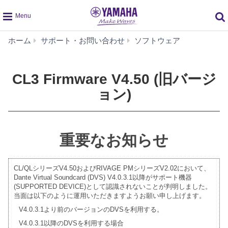
global
CL3
ホーム
サポート・お問い合わせ
ソフトウェア
navigation
Firmware
V4.50
(旧
CL3 Firmware V4.50 (旧バージ
バ
ョン)
ー
ジ
ョ
ン)
重要なお知らせ
CL/QLシリーズV4.50およびRIVAGE PMシリーズV2.02において、
Dante Virtual Soundcard (DVS) V4.0.3.1以降がサポート機器
(SUPPORTED DEVICE)として認識されないことが判明しました。
当面は以下のように運用いただきますようお願い申し上げます。
V4.0.3.1より前のバージョンのDVSを利用する。
V4.0.3.1以降のDVSを利用する場合