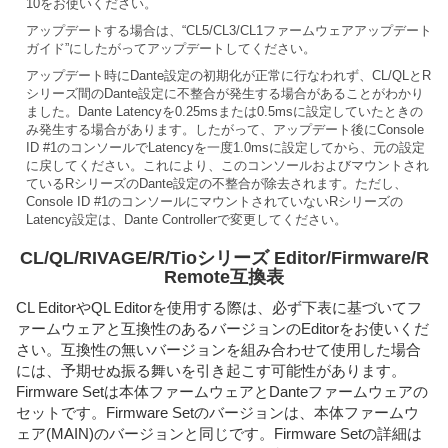
10をお使いください。
アップデートする場合は、“CL5/CL3/CL1ファームウェアアップデート
ガイド”にしたがってアップデートしてください。
アップデート時にDante設定の初期化が正常に行なわれず、CL/QLとR
シリーズ間のDante設定に不整合が発生する場合があることがわかり
ました。Dante Latencyを0.25msまたは0.5msに設定していたときの
み発生する場合があります。したがって、アップデート後にConsole
ID #1のコンソールでLatencyを一度1.0msに設定してから、元の設定
に戻してください。これにより、このコンソールおよびマウントされ
ているRシリーズのDante設定の不整合が除去されます。ただし、
Console ID #1のコンソールにマウントされていないRシリーズの
Latency設定は、Dante Controllerで変更してください。
CL/QL/RIVAGE/R/Tioシリーズ Editor/Firmware/R
Remote互換表
CL EditorやQL Editorを使用する際は、必ず下表に基づいてフ
ァームウェアと互換性のあるバージョンのEditorをお使いくだ
さい。互換性の無いバージョンを組み合わせて使用した場合
には、予期せぬ振る舞いを引き起こす可能性があります。
Firmware Setは本体ファームウェアとDanteファームウェアの
セットです。Firmware Setのバージョンは、本体ファームウ
ェア(MAIN)のバージョンと同じです。Firmware Setの詳細は