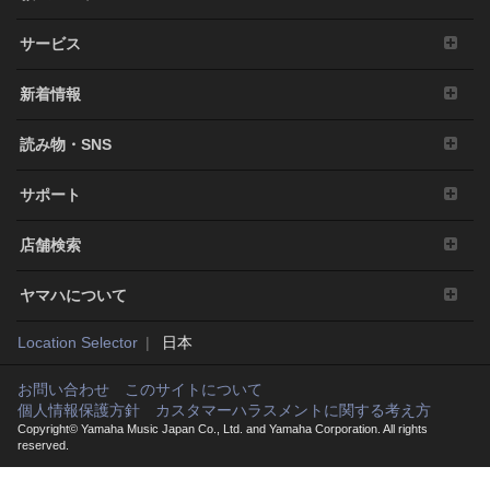
お客様は本ソフトウェアを利用するリスクは全てお客様
のご負担となることを理解し明示的に同意するものとし
サービス
ます。本ソフトウェアおよび付帯文書は保証なしに「現
状のまま」提供されます。弊社は明示、黙示、法定にか
新着情報
かわらず、品質保証、性能、権利の不侵害、商品性、特
定目的への適合性を含め、本ソフトウェアに関する一切
読み物・SNS
の保証や表明をいたしません。特に、本ソフトウェアが
お客様の要望に合うこと、本ソフトウェアに中断や遅延
サポート
がないこと、安全、正確、完全であること、エラーがな
いこと、および欠陥の修整などについても表明や保証を
行いません。
店舗検索
5. 責任の制限
ヤマハについて
弊社の責任は、弊社に帰責事由がある場合を除き、本契
Location Selector
日本
約で定める許諾を供与することのみに限定されるものと
します。弊社は、本ソフトウェアの使用、またはそれを
使用できなかったことにより生じた直接的、派生的、付
お問い合わせ
このサイトについて
個人情報保護方針
カスタマーハラスメントに関する考え方
随的または間接的損害（データの破損、営業上の利益の
Copyright© Yamaha Music Japan Co., Ltd. and Yamaha Corporation. All rights
損失、業務の中断、営業情報の損失などによる損害を含
reserved.
む）については、通常もしくは特別の損害に拘わらず、
たとえそのような損害の発生や第三者からの賠償請求の