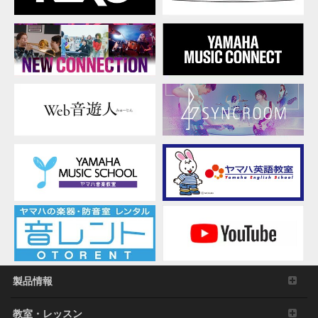
の他の財産的権利により保護された物の権利侵害
となる様態にて本ソフトウェアを利用すること。
本ソフトウェアにより使用または入手できる著作
権曲について、商業的な目的で使用すること、著
作者の許可無く複製、転送または配信したり、不
特定多数にむけて再生および演奏すること、入手
できるデータの暗号を権利者の許可なく解除した
り、電子すかしを改編したりすること。
その他、法律・公序良俗に反する行為。
3. 発行と終了
本契約は、お客様が本利用規約に同意した日に発
効します。
本契約は、お客様が著作権法または本契約に定め
る使用条件の条項に一つでも違反されたときは、
弊社からの終了通知がなくても自動的に終了する
ものとします。その場合には、ただちに本ソフト
ウェアの使用を中止し、その複製および付帯文書
をすべて廃棄しなければなりません。
製品情報
4. 製品の否認
教室・レッスン