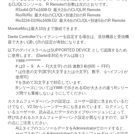
るCL/QLコンソール、R Remoteの台数は次のとおりです。
RSio64-D/Tio1608-D: 最大2台のCL/QL/R Remote
Rio/Ri/Ro: 最大4台のCL/QL+別途2台のR Remote
Rio3224-D2/Rio1608-D2: 最大4台のCL/QL+別途5台のR Remote
MonitorMixは最大10台まで接続できます。
Dante Controllerでレイテンシーを設定する場合は、送信機器と受信機
器で大きい(遅い)方の設定が有効になります。
以下のデバイスラベルはSUPPORTED DEVICE として認識するため
に使用します。 (Dante非対応モデルは除く)
Y###-**********
# は0 ～ 9、A ～ F(大文字) の16 進数3 桁(000 ～ FFF)
* は任意の文字(英字(大文字または小文字)、数字、-(ハイフン) が
使用可)
Yを含めて31文字まで対応しています。
RシリーズについてはY###-で示されるIDが大きさの違うRシリー
ズ間でも重複しないようにしてください。
カスタムフェーダーバンクの設定は、ユーザー設定に含まれているだ
けでなく、V2.0からシーンデータにも含まれています。ログインして
いるユーザーや、読み込んだデータのタイプやバージョンによって、
呼び出されるカスタムフェーダーバンク設定が異なりますので、以下
の点にご注意ください。
ALLタイプのコンソールデータをAdministratorでロードすると、
セーブされていたAdministratorのカスタムフェーダーバンク設定