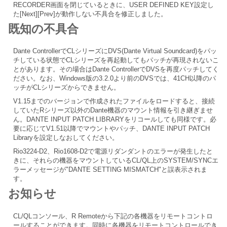
RECORDER画面を閉じているときに、USER DEFINED KEY設定し
た[Next][Prev]が動作しない不具合を修正しました。
既知の不具合
Dante ControllerでCLシリーズにDVS(Dante Virtual Soundcard)をパッ
チしている状態でCLシリーズを再起動してもパッチが再現されないこ
とがあります。その場合はDante ControllerでDVSを再度パッチしてく
ださい。なお、Windows版の3.2.0より前のDVSでは、41CH以降のパ
ッチがCLシリーズからできません。
V1.15までのバージョンで作成されたファイルをロードすると、接続
していたRシリーズ以外のDante機器のマウント情報を引き継ぎませ
ん。DANTE INPUT PATCH LIBRARYをリコールしても同様です。必
要に応じてV1.51以降でマウントやパッチ、DANTE INPUT PATCH
Libraryを設定しなおしてください。
Rio3224-D2、Rio1608-D2で電源リダンダントのエラーが発生したと
きに、それらの機器をマウントしているCL/QL上のSYSTEM/SYNCエ
ラーメッセージが"DANTE SETTING MISMATCH"と誤表示されま
す。
お知らせ
CL/QLコンソール、R Remoteから下記の各機器をリモートコントロ
ールすることができます。同時に各機器をリモートコントロールでき