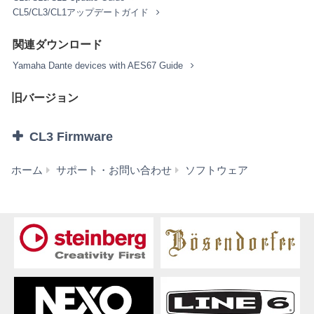
CL5/CL3/CL1アップデートガイド
2. 使用制限
お客様は、本ソフトウェアの利用にあたり、以下の行為
関連ダウンロード
を行なってはなりません。
Yamaha Dante devices with AES67 Guide
本ソフトウェアを逆コンパイル、逆アセンブル、
リバース・エンジニアリング、またはその他の方
旧バージョン
法により、人間が感得できる形にすること(ただ
し、著作権法その他適用される法令により明示的
に許可されている場合を除く)。
CL3 Firmware
本ソフトウェアの全体または一部を複製、修正、
改変、賃貸、リース、転売、頒布または本ソフト
CL3
ホーム
サポート・お問い合わせ
ソフトウェア
ウェアの内容に基づいて二次的著作物をつくるこ
Firmware
と。
V4.50
本ソフトウェアを、ネットワークを通して別のコ
(旧
ンピュータに伝送すること。
バ
本ソフトウェアを利用して、違法なデータや公序
ー
良俗に反するデータを配信すること。
ジ
弊社の許可無く本ソフトウェアの利用を前提とし
ョ
たサービスを立ち上げること。
ン)
正当な保有者から許可を得ている場合またはその
他の法的な権限を有する場合を除いて、著作権そ