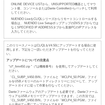
ONLINE DEVICE LISTから、UNSUPPORTED機器としてマウ
ント後、コンソールまたはDante Controllerからパッチして利用
してください。
NUENDO LiveをCL/QLシリーズからリモートコントロールする
場合は、 NUENDO Live SetupポップアップのDVSタブからでは
なくSPECIFIED IP ADDRESSタブから直接PCのIPアドレスを
入力してください。
このリリースノートはCL/QLをV4.50にアップデートする場合に使
用します。下記をご一読いただきアップデートを行なってくださ
い。
アップデートについての注意点
"cl*_firm450.zip "（*は機種番号） を使用してアップデートしてく
ださい。
「CL_SUBP_V450.BIN」ファイルと「MCLP4_50.PGM」ファイ
ルをUSBメモリーのルートディレクトリーにコピーして、アップ
デートガイドに従って作業を行なってください。
Danteファームウェアのアップデートも必要です。Danteファーム
ウェアもUSBメモリーでアップデートできます。この方法では、
「CL_SUBP_V450.BIN」ファイルや「MCLP4_50.PGM」ファイ
ルと併せて一度にアップデートできます。