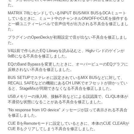
た。
MATRIX 7/8にセンドしているINPUT BUS/MIX BUSをDCAミュート
しているときに、ミュート中のチャンネルON/OFFやCUEを操作する
と一瞬ユニティーレベルで音声信号が出力される不具合を修正しまし
た。
プラグインのOpenDeckが初期設定で音が出ない不具合を修正しまし
た。
V4以前で作られたEQ Libraryを読み込むと、Highバンドのゲインが
0dBになる不具合を修正しました。
EQのBand Bypassを変更したときに、オーバービューのEQグラフに
反映されない不具合を修正しました。
BUS SETUPでステレオに設定されているMIX BUSなどに対して、
RECALL SAFEなどの機能にあるCH LINKでオフセットが掛かってい
ると、StageMixが同期できなくなる不具合を修正しました。
USBメモリーの挿入時、接触不良などによる誤認識で、CL/QL本体が
不適切な状態になることがある不具合を修正しました。
“No response from I/O device” メッセージが誤って表示される不具合
を修正しました。
CUE BをRemoteモードに設定しているときに、本体のCUE CLEARが
CUE Bもクリアしてしまう不具合を修正しました。