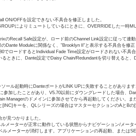
Recall ON/OFFを設定できない不具合を修正しました。
GROUPによりミュートしているにときに、OVERRIDEした一時
MatrixのRecall Safe設定が、ロード前のChannel Link設定
目に、実際のDante Moduleに関係なく、"Brooklyn II"と表示する不具合
0でロードするとIndividual Fade Time設定がロードされない
きに、Dante設定でDaisy Chain/Redundantを切り替え
コンソール起動時にDanteポートがLINK UPに失敗することがあ
gerのドメインに参加したことがあり、V5.70以前にダウングレードした場
main Managerのドメインに参加させてから再起動してください。
ーと[INC]キーを、QLシリーズの場合はマスターセクションのAとB
の不具合が見つかりました。
onoのレベルメーターが正常に動作している状態からナビゲーション/メー
のレベルメーターが消灯します。アプリケーションの再起動、またはS