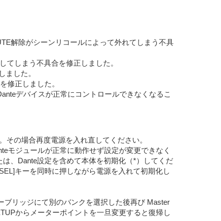
MUTE解除がシーンリコールによって外れてしまう不具
に従って連動してしまう不具合を修正しました。
を修正しました。
不具合を修正しました。
ると、Danteデバイスが正常にコントロールできなくなるこ
ります。その場合再度電源を入れ直してください。
合、Danteモジュールが正常に動作せず設定が変更できなく
または、Dante設定を含めて本体を初期化（*）してくだ
の[SEL]キーを同時に押しながら電源を入れて初期化し
ターブリッジにて別のバンクを選択した後再び Master
ETUPからメーターポイントを一旦変更すると復帰し