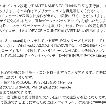
面のオプション設定で“DANTE NAMES TO CHANNELS”を
あります。その場合はアプリケーションを再起動してください。
dwn」のメッセージが表示され操作が出来ない症状に陥ることがあり
ータが初期化されるため、適時データのバックアップをお願いいたします
Danteネットワークケーブルを取り外した後にDanteの設定を再
加しているデバイスが、まれにDEVICE MOUNT画面でVIRTUALの表
Dante Virtual Soundcard)をパッチしている状態でCLシリー
てください。なお、Windows版の3.2.0より前のDVSでは、41CH以
ロードすると、接続していたRシリーズ以外のDante機器のマウント情報
V1.51以降でマウントやパッチ、DANTE INPUT PATCH Lib
emoteから下記の各機器をリモートコントロールすることができます。
teの台数は次のとおりです。
.04以降): 最大4台のCL/QL、あるいは6台のR Remote
 最大4台のCL/QL/RIVAGE PM+別途6台のR Remote
10台まで接続できます。
定する場合は、送信機器と受信機器で大きい(遅い)方の設定が有効になります
Eとして認識できるようにするためにはデバイスラベルの先頭にY###-(