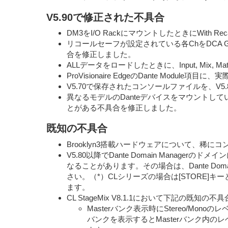
V5.90で修正された不具合
DM3をI/O RackにマウントしたときにWith 
リコールセーフが設定されている各ChをDCA 
合を修正しました。
ALLデータをロードしたときに、Input, Mix, 
ProVisionaire EdgeのDante Module項
V5.70で保存されたコンソールファイルを、V5.8
異なるモデルのDanteデバイスをマウントしていると
とがある不具合を修正しました。
既知の不具合
Brooklyn3搭載ハードウェアについて、稀に
V5.80以降でDante Domain Mana
なることがあります。その場合は、Dante Do
さい。（*）CLシリーズの場合は[STORE]キ
ます。
CL StageMix V8.1.1において下記の既知
Masterバンク表示時にStereo/M
バンクを表示するとMasterバンク内