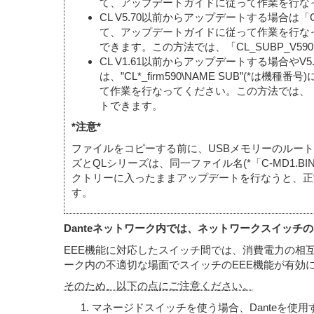
て、アップデートガイドに従って作業を行なっ
CL V5.70以前からアップデートする場合は「
て、アップデートガイドに従って作業を行なっ
できます。この方法では、「CL_SUBP_V59
CL V1.61以前からアップデートする場合やV5.
は、”CL*_firm590\NAME SUB”(
て作業を行なってください。この方法では、「CL_
トできます。
*注意*
ファイルをコピーする前に、USBメモリーのルートデ
ズとQLシリーズは、同一ファイル名(*「C-MD1.
クトリーに入ったままアップデートを行なうと、正常
す。
Danteネットワーク内では、ネットワークスイッチの
EEE機能に対応したスイッチ間では、消費電力の相
ーク内の不適切な場面でスイッチのEEE機能が有効
そのため、以下の点にご注意ください。
マネージドスイッチを使う場合、Danteを使