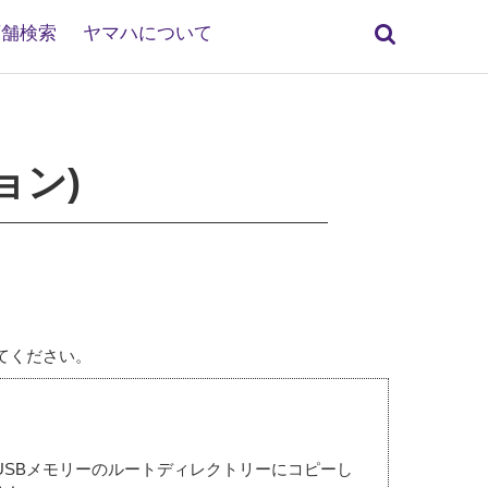
検
店舗検索
ヤマハについて
索
ジョン)
てください。
ァイルをUSBメモリーのルートディレクトリーにコピーし