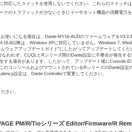
能に対応したスイッチを使用しないでください。これらのスイッチは
t) 機能とは、ネットワークのトラフィックが少ないときにイーサネット機器の消費
わせてお使いになる場合は、Dante-MY16-AUDのファームウェアをV
ger v1.4.16.6以降は、Windows XPに対応していません。Windows 7, Wi
1ファームウェアアップデートガイド”にしたがってアップデートしてくだ
われず、CL/QLとRシリーズ間のDante設定に不整合が発生する場合
生する場合があります。したがって、アップデート後にConsole ID #
コンソールおよびマウントされているRシリーズのDante設定の不整合
y設定は、Dante Controllerで変更してください。
ください。
VAGE PM/R/Tioシリーズ Editor/Firmware/R R