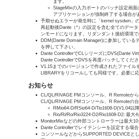
ます。
StageMixの入力ポートのパッチ設定画
アプリケーションが強制終了する場合が
予期せぬエラーが発生時に「kernel sys
再起動後Dante（*）の設定を含む全てのデ
ンモードになります。リダンダント接続環境では
DDM(Dante Domain Manager)に参
を押して下さい。
Dante ControllerでCLシリーズにDVS(
Dante ControllerでDVSを再度パッチし
V1.15までのバージョンで作成されたファイルを
LIBRARYをリコールしても同様です。必要に応じて
お知らせ
CL/QL/RIVAGE PMコンソール、R R
CL/QL/RIVAGE PMコンソール、R Remo
RMio64-D/RSio64-D/Tio1608-D(V1
Rio/Ri/Ro/Rio3224-D2/Rio1608-D2:
MonitorMixなどの外部コントローラーは最大
Dante Controllerでレイテンシーを設
コンソールなどからSUPPORTED DEVIC