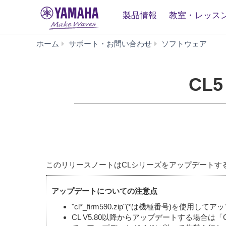
製品情報
教室・レッス
CL
ホーム
サポート・お問い合わせ
ソフトウェア
Firmw
V5.90
(旧
CL5
バ
ー
ジ
ョ
ン)
このリリースノートはCLシリーズをアップデートす
アップデートについての注意点
"cl*_firm590.zip"(*は機種番号)を使用
CL V5.80以降からアップデートする場合は「