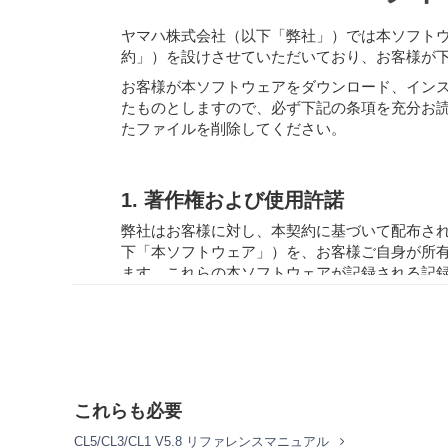
ヤマハ株式会社（以下「弊社」）では本ソフト
約」）を設けさせていただいており、お客様が
お客様が本ソフトウェアをダウンロード、イン
たものとしますので、必ず下記の条項を充分お
たファイルを削除してください。
1. 著作権および使用許諾
弊社はお客様に対し、本契約に基づいて配布さ
下「本ソフトウェア」）を、お客様ご自身が所
ます。これらの本ソフトウェアが記録される記
利およびその著作権は、弊社およびライセンサ
2. 使用制限
お客様は、本ソフトウェアの利用にあたり、以
本ソフトウェアを逆コンパイル、逆アセン
これらも必要
法その他適用される法令により明示的に許
本ソフトウェアの全体または一部を複製、
CL5/CL3/CL1 V5.8 リファレンスマニュアル