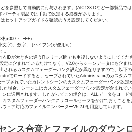
などを参照して自動的に付与されます。(AIC128-Dなど一部製品で
e対応サードパーティ製品では手動で設定する必要があります。
いてはセットアップガイドを確認のうえ設定してください。
桁(000 ～ FFF)
小文字)、数字、-(ハイフン)が使用可)
ます。
されるIDが大きさの違うRシリーズ間でも重複しないようにしてくだ
設定に含まれているだけでなく、V2.0からシーンデータにも含ま
出されるカスタムフェーダーバンク設定が異なりますので、以下の
tratorでロードすると、セーブされていたAdministratorのカ
、セーブされていたカレントシーンのカスタムフェーダーバンク設定
ロードした場合、シーンにはカスタムフェーダーバンク設定が含まれ
ーンに適用されます。したがってこの場合は、ALLデータをロード
、カスタムフェーダーバンクにリコールセーフをかけておくことを
5.xxファームウェア対応のファイルコンバーターV5.2.0を用意しています。
センス合意とファイルのダウン