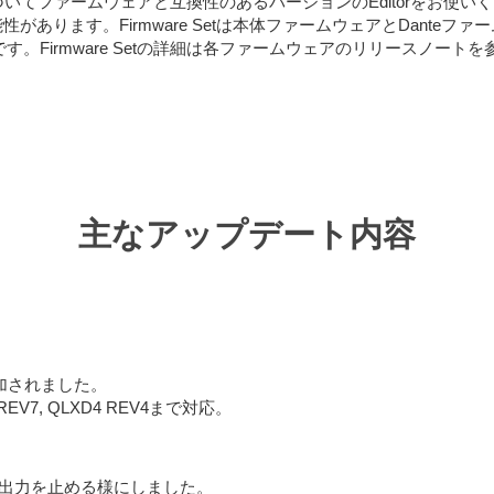
必ず下表に基づいてファームウェアと互換性のあるバージョンのEditorを
ます。Firmware Setは本体ファームウェアとDanteファーム
す。Firmware Setの詳細は各ファームウェアのリリースノート
主なアップデート内容
追加されました。
Q REV7, QLXD4 REV4まで対応。
出力を止める様にしました。