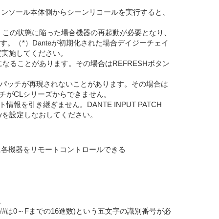
実行後、コンソール本体側からシーンリコールを実行すると、
ます。この状態に陥った場合機器の再起動が必要となり、
。（*）Danteが初期化された場合デイジーチェイ
度実施してください。
示のままになることがあります。その場合はREFRESHボタン
ズを再起動してもパッチが再現されないことがあります。その場合は
降のパッチがCLシリーズからできません。
を引き継ぎません。DANTE INPUT PATCH
raryを設定しなおしてください。
同時に各機器をリモートコントロールできる
。
###は0～Fまでの16進数)という五文字の識別番号が必