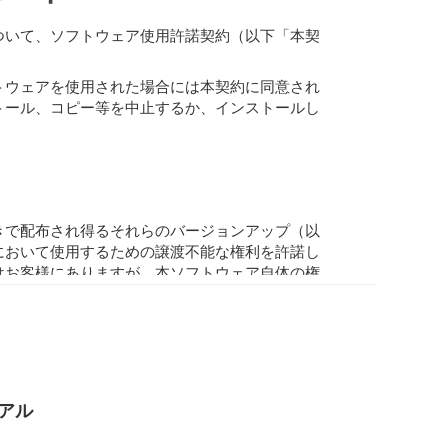
ついて、ソフトウェア使用許諾契約（以下「本契
トウェアを使用された場合には本契約に同意され
トール、コピー等を中止するか、インストールし
きで配布され得るそれらのバージョンアップ（以
において使用するための譲渡不能な権利を許諾し
はお客様にありますが、本ソフトウェア自体の権
人間が感得できる形にすること(ただし、著作権
アル
容に基づいて二次的著作物をつくること。