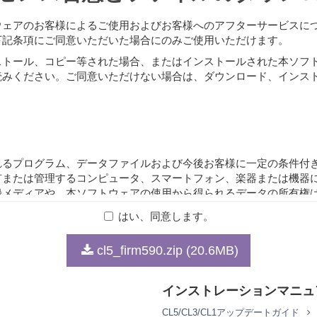
ウェアのお客様によるご使用およびお客様へのアフターサービスに
下記条項にご同意いただいた場合にのみご使用いただけます。
ストール、コピー等された場合、またはインストールされた本ソフ
読みください。ご同意いただけない場合は、ダウンロード、インス
れるプログラム、データファイルおよび今後お客様に一定の条件付
有または管理するコンピュータ、スマートフォン、楽器または機器
録メディアや、本ソフトウェアの使用から得られるデータの所有権
ーが有します。
はい、同意します。
cl5_firm590.zip (20.6MB)
下の行為を行なってはなりません。
ブル、リバース・エンジニアリング、またはその他の方法により、
インストレーションマニュ
可されている場合を除く)。
修正、改変、賃貸、リース、転売、頒布または本ソフトウェアの内
CL5/CL3/CL1アップデートガイド