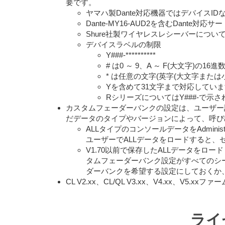
要です。
ヤマハ製Dante対応機器ではデバイスID
Dante-MY16-AUD2を含むDant
Shure社製ワイヤレスレシーバーにつ
デバイスラベルの制限
Y###-**********
# は0 ～ 9、A ～ F(大文字)の16進数3
* は任意の文字(英字(大文字または
Yを含めて31文字まで対応してい
RシリーズについてはY###-で示
カスタムフェーダーバンクの設定は、ユーザー
だデータのタイプやバージョンによって、呼び
ALLタイプのコンソールデータをAdminis
ユーザーでALLデータをロードすると
V1.70以前で保存したALLデータを
タムフェーダーバンク設定がすべてのシ
ダーバンクを希望する設定にしておくか
CL V2.xx、CL/QL V3.xx、V4.xx、V
ライ