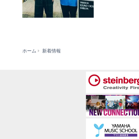
新
ホーム
新着情報
着
情
報