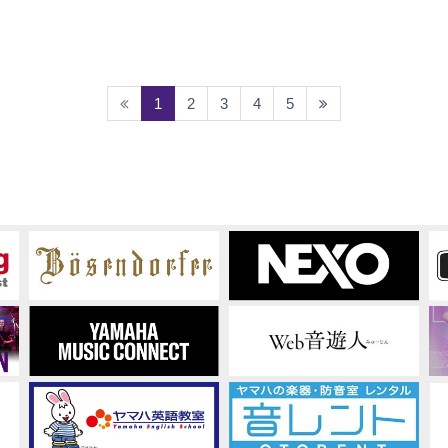
(current)
1
2
3
4
5