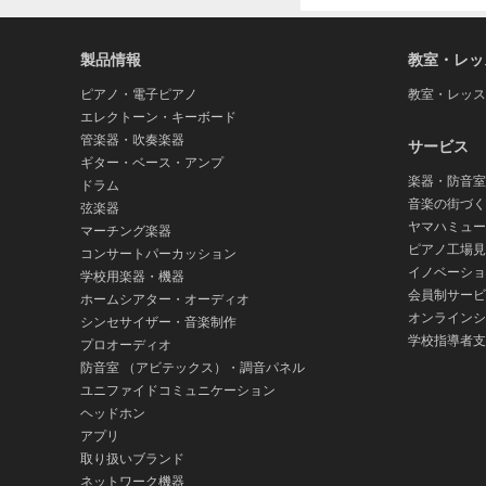
製品情報
教室・レッ
ピアノ・電子ピアノ
教室・レッス
エレクトーン・キーボード
管楽器・吹奏楽器
サービス
ギター・ベース・アンプ
楽器・防音室
ドラム
音楽の街づく
弦楽器
ヤマハミュー
マーチング楽器
ピアノ工場見
コンサートパーカッション
イノベーショ
学校用楽器・機器
会員制サービ
ホームシアター・オーディオ
オンラインシ
シンセサイザー・音楽制作
学校指導者支
プロオーディオ
防音室 （アビテックス）・調音パネル
ユニファイドコミュニケーション
ヘッドホン
アプリ
取り扱いブランド
ネットワーク機器