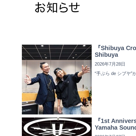
『Shibuya Cr
Shibuya
2026年7月28日
“手ぶら de シブヤ
『1st Annive
Yamaha Sound