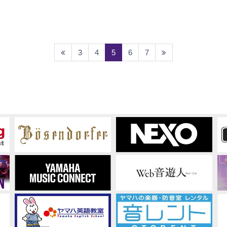
(current)
3
4
5
6
7