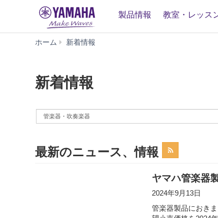
製品情報
教室・レッス
新
ホーム
新着情報
着
情
報
新着情報
By
News
Category
最新のニュース、情報
ヤマハ管楽器
2024年9月13日
管楽器製品におきま