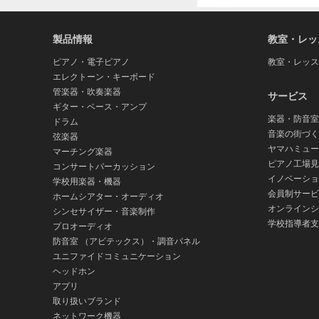
製品情報
教室・レッ
ピアノ・電子ピアノ
教室・レッス
エレクトーン・キーボード
管楽器・吹奏楽器
サービス
ギター・ベース・アンプ
楽器・防音室
ドラム
音楽の街づく
弦楽器
ヤマハミュー
マーチング楽器
ピアノ工場見
コンサートパーカッション
イノベーショ
学校用楽器・機器
会員制サービ
ホームシアター・オーディオ
オンラインシ
シンセサイザー・音楽制作
学校指導者支
プロオーディオ
防音室 （アビテックス）・調音パネル
ユニファイドコミュニケーション
ヘッドホン
アプリ
取り扱いブランド
ネットワーク機器