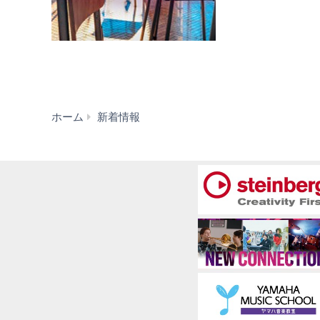
新
ホーム
新着情報
着
情
報