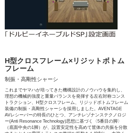
H型クロスフレーム×リジットボトム
フレーム
制振・高剛性シャーシ
これまでヤマハが培ってきた機構設計のノウハウを集約し、
理想の機械的強度と重量バランスを発揮する左右対称コンス
トラクション、H型クロスフレーム、リジッドボトムフレーム
装備の制振・高剛性シャーシを採用しました。AVENTAGE
AVレシーバーの特長のひとつ、アンチレゾナンステクノロジ
ー(Anti Resonance Technology)思想に基づく〈5番目の脚〉
（底面中央の1脚）が、設置安定性を高めて筐体の共振を分散