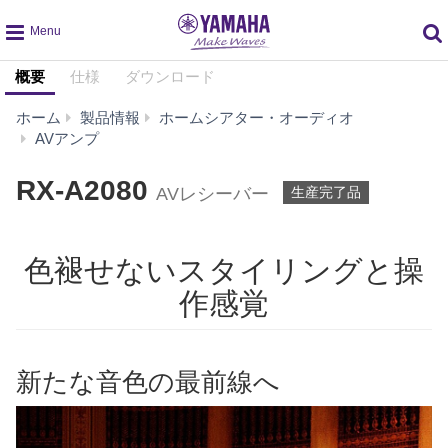
global
概要
仕様
ダウンロード
navigation
ホーム
製品情報
ホームシアター・オーディオ
RX-
AVアンプ
A2080
RX-A2080
AVレシーバー
生産完了品
色褪せないスタイリングと操
作感覚
新たな音色の最前線へ