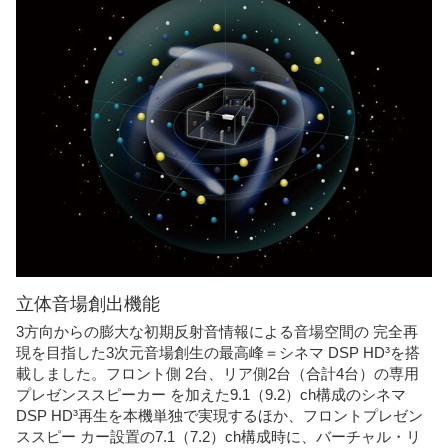
立体音場創出機能
3方向からの膨大な初期反射音情報による音場空間の 完全再
現を目指した3次元音場創生の最高峰＝シネマ DSP HD³を搭
載しました。フロント側 2台、リア側2台（合計4台）の専用
プレゼンススピーカー を加えた9.1（9.2）ch構成のシネマ
DSP HD³再生を本機単独で実現するほか、フロントプレゼン
ススピー カー設置の7.1（7.2）ch構成時に、バーチャル・リ