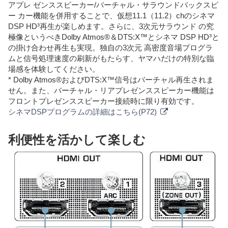
アプレ ゼンススピーカー/バーチャル・サラウンドバックスピ
ー カー機能を併用することで、仮想11.1（11.2）chのシネマ
DSP HD³再生が楽しめます。さらに、3次元サラウンド の究
極像というべきDolby Atmos®＆DTS:X™とシネマ DSP HD³と
の掛け合わせ再生も実現。独自の3次元 高密度音場プログラ
ムと信号処理速度の刷新がもたらす、ヤマハだけの特別な臨
場感を体験してください。
* Dolby Atmos®およびDTS:X™信号はバーチャル再生されま
せん。また、バーチャル・リアプレゼンススピーカー機能は
フロントプレゼンススピーカー接続時に限り有効です。
シネマDSPプログラムの詳細はこちら(P72)
利便性を活かして楽しむ