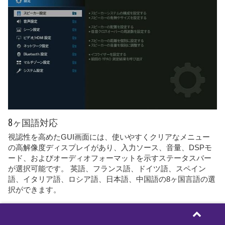
8ヶ国語対応
視認性を高めたGUI画面には、使いやすくクリアなメニュー
の高解像度ディスプレイがあり、入力ソース、音量、DSPモ
ード、およびオーディオフォーマットを示すステータスバー
が選択可能です。 英語、フランス語、ドイツ語、スペイン
語、イタリア語、ロシア語、日本語、中国語の8ヶ国言語の選
択ができます。
別室で映画の続きを観たり、お好み