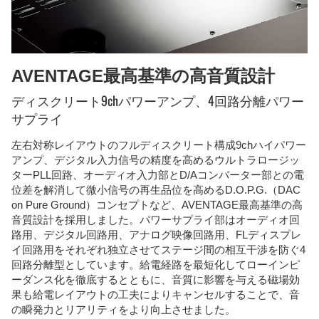
AVENTAGE最高基準の高音質設計
ディスクリート9chパワーアンプ、4回路分離パワー
サプライ
左右対称レイアウトのフルディスクリート構成9chハイパワー
アンプ、デジタル入力信号の精度を高めるウルトラロージッ
ターPLL回路、オーディオ入力部とD/Aコンバーター部との電
位差を解消して微小信号の再生品位を高めるD.O.P.G.（DAC
on Pure Ground）コンセプトなど、AVENTAGE最高基準の高
音質設計を採用しました。パワーサプライ部はオーディオ回
路用、デジタル回路用、アナログ映像回路用、FLディスプレ
イ回路用をそれぞれ独立させてステージ間の相互干渉を防ぐ4
回路分離型としています。給電経路を最短化してローインピ
ーダンス化を徹底するとともに、音質に影響を与える磁場効
果も給電レイアウトの工夫によりキャンセルすることで、音
の瞬発力とリアリティをより向上させました。