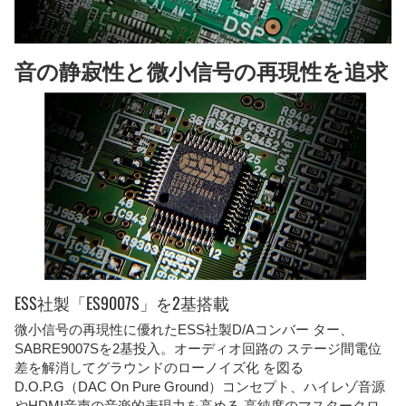
音の静寂性と微小信号の再現性を追求
ESS社製「ES9007S」を2基搭載
微小信号の再現性に優れたESS社製D/Aコンバー ター、
SABRE9007Sを2基投入。オーディオ回路の ステージ間電位
差を解消してグラウンドのローノイズ化 を図る
D.O.P.G（DAC On Pure Ground）コンセプト、ハイレゾ音源
やHDMI音声の音楽的表現力を高める 高純度のマスタークロ