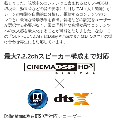
載しました。視聴中のコンテンツに含まれるセリフやBGM、
環境音、効果音などの音の要素に注目してAI（人工知能）が
シーンの種類を自動的に分析し、視聴するコンテンツのシー
ンごとに最適な音場効果を創出。音場などの設定をユーザー
が選択する必要がなく、常に理想的な音場効果でコンテンツ
への没入感を最大化することが可能となりました。なお、こ
の「SURROUND:AI」はDolby Atmos®またはDTS:X™との掛
け合わせ再生にも対応しています。
最大7.2.2chスピーカー構成まで対応
Dolby Atmos®＆DTS:X™対応デコーダー