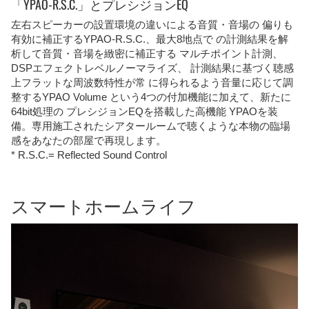
「YPAO-R.S.C.」とプレシジョンEQ
左右スピーカーの設置環境の違いによる音質・音場の 偏りも
有効に補正するYPAO-R.S.C.、最大8地点で の計測結果を解
析して音質・音場を緻密に補正する マルチポイント計測、
DSPエフェクトレベルノーマライズ、 計測結果に基づく聴感
上フラットな周波数特性が常 に得られるよう音量に応じて調
整するYPAO Volume という4つの付加機能に加えて、新たに
64bit処理の プレシジョンEQを搭載した高機能 YPAOを装
備。専用施工されたシアタールームで聴くような本物の臨場
感をあなたの部屋で再現します。
* R.S.C.= Reflected Sound Control
スマートホームライフ