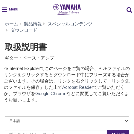
global
ホーム
製品情報
スペシャルコンテンツ
navigation
取
ダウンロード
扱
説
取扱説明書
明
書
ギター・ベース・アンプ
※Internet Explolerでこのページをご覧の場合、PDFファイルの
リンクをクリックするとダウンロード中にフリーズする場合が
ございます。その場合は、リンクを右クリックして「リンク先
のファイルを保存」した上で
Acrobat Reader
でご覧いただく
か、ブラウザを
Google Chrome
などに変更してご覧いただくよ
うお願いします。
By
Language
By
Model