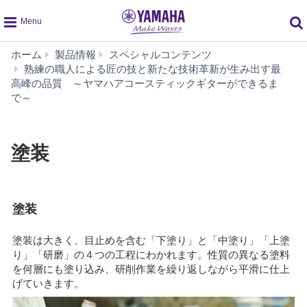
global
ホーム
製品情報
スペシャルコンテンツ
navigation
熟練の職人による匠の技と新たな技術革新が生み出す最
装
高峰の品質 ～ヤマハアコースティックギターができるま
で～
塗装
塗装
塗装は大きく、目止めを含む「下塗り」と「中塗り」「上塗
り」「研磨」の４つの工程にわかれます。性質の異なる塗料
を何層にも塗り込み、研削作業を繰り返しながら平滑に仕上
げていきます。