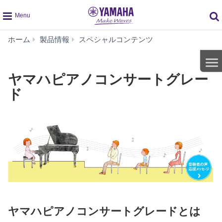
global
ヤ
ホーム
製品情報
スペシャルコンテンツ
navigation
マ
ハ
ピ
ヤマハピアノコンサートグレー
ア
ド
ノ
コ
ン
サ
ー
ト
グ
レ
ー
ド
ヤマハピアノコンサートグレードとは