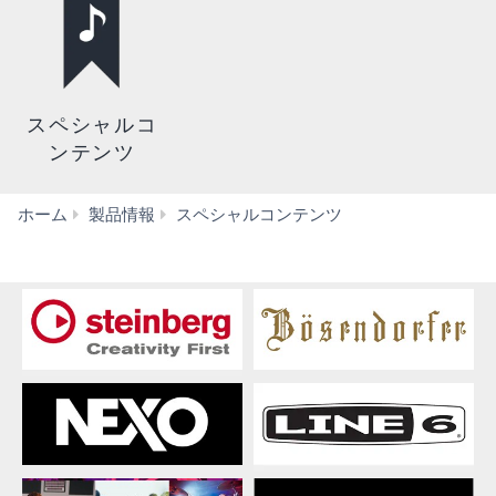
スペシャルコ
ンテンツ
ヤ
ホーム
製品情報
スペシャルコンテンツ
マ
ハ
ピ
ア
ノ
コ
ン
サ
ー
ト
グ
レ