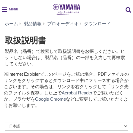
global
取
ホーム
製品情報
プロオーディオ
ダウンロード
navigation
扱
説
取扱説明書
明
書
製品名（品番）で検索して取扱説明書をお探しください。ヒ
ットしない場合は、製品名（品番）の一部を入力して再検索
してください。
※Internet Explolerでこのページをご覧の場合、PDFファイルの
リンクをクリックするとダウンロード中にフリーズする場合が
ございます。その場合は、リンクを右クリックして「リンク先
のファイルを保存」した上で
Acrobat Reader
でご覧いただく
か、ブラウザを
Google Chrome
などに変更してご覧いただくよ
うお願いします。
By
Language