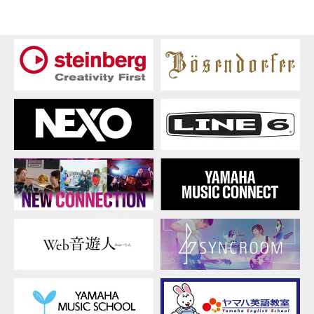
扱
説
明
書