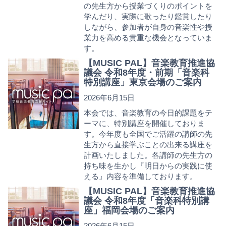
の先生方から授業づくりのポイントを
学んだり、実際に歌ったり鑑賞したり
しながら、参加者が自身の音楽性や授
業力を高める貴重な機会となっていま
す。
【MUSIC PAL】音楽教育推進協
議会 令和8年度・前期「音楽科
特別講座」東京会場のご案内
2026年6月15日
本会では、音楽教育の今日的課題をテ
ーマに、特別講座を開催しておりま
す。今年度も全国でご活躍の講師の先
生方から直接学ぶことの出来る講座を
計画いたしました。各講師の先生方の
持ち味を生かし『明日からの実践に使
える』内容を準備しております。
【MUSIC PAL】音楽教育推進協
議会 令和8年度「音楽科特別講
座」福岡会場のご案内
2026年6月15日