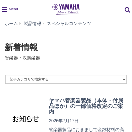
global
新
ホーム
製品情報
スペシャルコンテンツ
navigation
着
情
報
新着情報
管楽器・吹奏楽器
By
Article
Category
ヤマハ管楽器製品（本体・付属
品ほか）の一部価格改定のご案
内
2026年7月17日
管楽器製品におきまして金銀材料の高