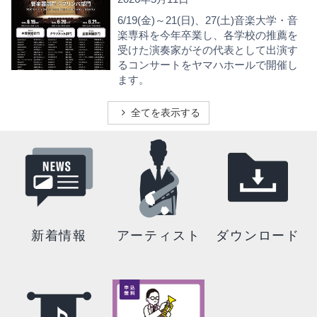
6/19(金)～21(日)、27(土)音楽大学・音
楽専科を今年卒業し、各学校の推薦を
受けた演奏家がその代表として出演す
るコンサートをヤマハホールで開催し
ます。
全てを表示する
新着情報
アーティスト
ダウンロード