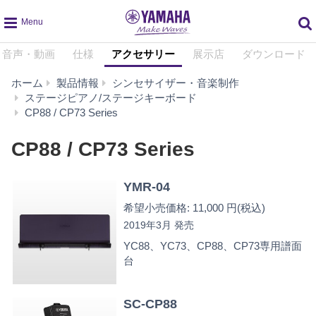
global
音声・動画
仕様
アクセサリー
展示店
ダウンロード
navigation
ホーム
製品情報
シンセサイザー・音楽制作
ステージピアノ/ステージキーボード
ア
CP88 / CP73 Series
ク
セ
CP88 / CP73 Series
サ
リ
YMR-04
ー
希望小売価格: 11,000 円(税込)
2019年3月 発売
YC88、YC73、CP88、CP73専用譜面
台
SC-CP88