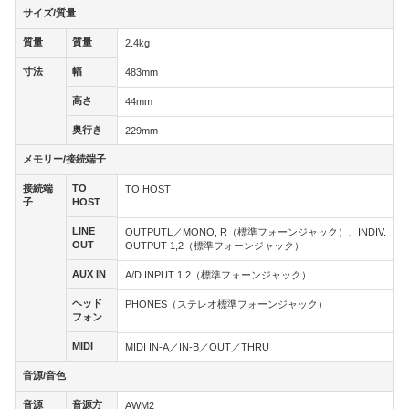
サイズ/質量
サイズ/質量
質量
質量
質量
質量
2.4kg
寸法
幅
寸法
幅
483mm
高さ
高さ
44mm
奥行き
奥行き
229mm
メモリー/接続端子
メモリー/接続端子
接続端
TO
接続端
TO
TO HOST
子
HOST
子
HOST
LINE
LINE
OUTPUTL／MONO, R（標準フォーンジャック）、INDIV.
OUT
OUT
OUTPUT 1,2（標準フォーンジャック）
AUX IN
AUX IN
A/D INPUT 1,2（標準フォーンジャック）
ヘッド
ヘッド
PHONES（ステレオ標準フォーンジャック）
フォン
フォン
MIDI
MIDI
MIDI IN-A／IN-B／OUT／THRU
音源/音色
音源/音色
音源
音源方
音源
音源方
AWM2