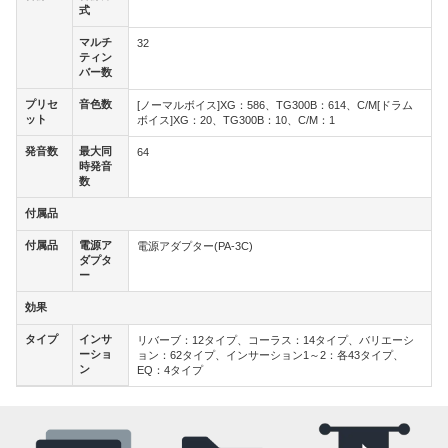
式
式
マルチ
マルチ
32
ティン
ティン
バー数
バー数
プリセ
音色数
プリセ
音色数
[ノーマルボイス]XG：586、TG300B：614、C/M[ドラム
ット
ット
ボイス]XG：20、TG300B：10、C/M：1
発音数
最大同
発音数
最大同
64
時発音
時発音
数
数
付属品
付属品
付属品
電源ア
付属品
電源ア
電源アダプター(PA-3C)
ダプタ
ダプタ
ー
ー
効果
効果
タイプ
インサ
タイプ
インサ
リバーブ：12タイプ、コーラス：14タイプ、バリエーシ
ーショ
ーショ
ョン：62タイプ、インサーション1～2：各43タイプ、
ン
ン
EQ：4タイプ