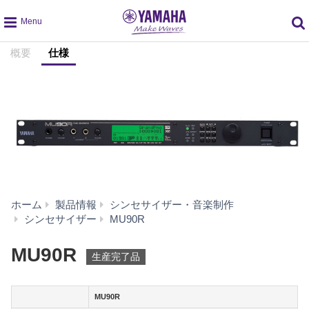
global
概要
仕様
navigation
ホーム
製品情報
シンセサイザー・音楽制作
仕
シンセサイザー
MU90R
様
MU90R
生産完了品
MU90R