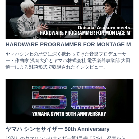
HARDWARE PROGRAMMER FOR MONTAGE M
ヤマハシンセの歴史に深く携わってきた音楽プロデューサ
ー・作曲家 浅倉大介とヤマハ株式会社 電子楽器事業部 大田
慎一による対談形式で収録されたインタビュー。
ヤマハ シンセサイザー 50th Anniversary
1974年のヤマハシンセサイザー第1号機「SY-1」発売から、