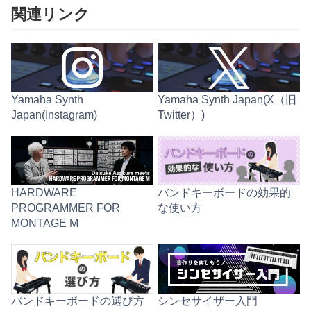
了
関連リンク
品
名
を
入
力
Yamaha Synth
Yamaha Synth Japan(X（旧
Japan(Instagram)
Twitter）)
バンドキーボードの効果的
HARDWARE
な使い方
PROGRAMMER FOR
MONTAGE M
バンドキーボードの選び方
シンセサイザー入門