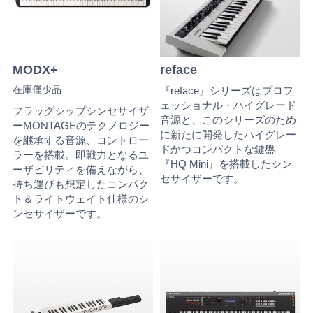
MODX+
reface
在庫僅少品
『reface』シリーズはプロフ
ェッショナル・ハイグレード
フラッグシップシンセサイザ
音源と、このシリーズのため
ーMONTAGEのテクノロジー
に新たに開発したハイグレー
を継承する音源、コントロー
ドかつコンパクトな鍵盤
ラーを搭載。即戦力となるユ
『HQ Mini』を搭載したシン
ーザビリティを備えながら、
セサイザーです。
持ち運びも想定したコンパク
ト＆ライトウェイト仕様のシ
ンセサイザーです。