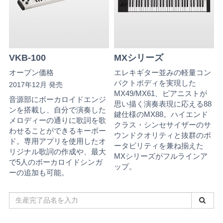
VKB-100
MXシリーズ
オープン価格
エレキギター並みの軽量コン
パクトボディを実現した
2017年12月 発売
MX49/MX61、ピアニストが
音源部にボーカロイドエンジ
思い描く演奏表現に応える88
ンを搭載し、自分で演奏した
鍵仕様のMX88。ハイエンド
メロディーの通りに歌詞を歌
クラス・シンセサイザーのサ
わせることができるキーボー
ウンドクオリティと抜群のポ
ド。専用アプリを使用したオ
ータビリティを兼ね揃えた
リジナル歌詞の作成や、最大
MXシリーズがフルラインア
で5人のボーカロイドシンガ
ップ。
ーの追加も可能。
生
産
完