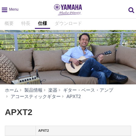
global
概要
特長
仕様
ダウンロード
navigation
ホーム
製品情報
楽器
ギター・ベース・アンプ
仕
アコースティックギター
APXT2
様
APXT2
APXT2