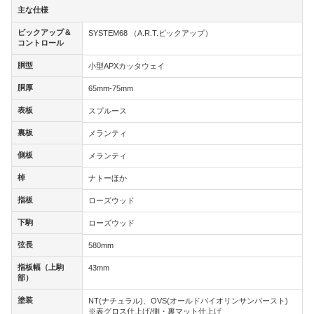
主な仕様
主な仕様
ピックアップ＆
ピックアップ＆
SYSTEM68 （A.R.T.ピックアップ）
コントロール
コントロール
胴型
胴型
小型APXカッタウェイ
胴厚
胴厚
65mm-75mm
表板
表板
スプルース
裏板
裏板
メランティ
側板
側板
メランティ
棹
棹
ナトーほか
指板
指板
ローズウッド
下駒
下駒
ローズウッド
弦長
弦長
580mm
指板幅（上駒
指板幅（上駒
43mm
部）
部）
塗装
塗装
NT(ナチュラル)、OVS(オールドバイオリンサンバースト)
※表グロス仕上げ/側・裏マット仕上げ