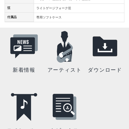
弦
弦
ライトゲージフォーク弦
付属品
付属品
専用ソフトケース
新着情報
アーティスト
ダウンロード